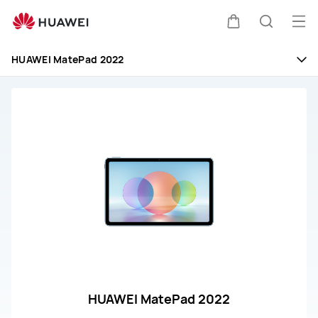
Ремонт
и
Отк
Щупальца
Поиск
обслуживание
ме
HUAWEI
HUAWEI MatePad 2022
MatePad
по
2022
сайту
HUAWEI MatePad 2022