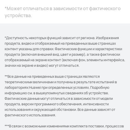
*Может отличаться в зависимости от фактического
устройства.
*Доступность некоторых функций зависит от региона. Изображения
продукта, видео и отображаемый на приведенных выше страницах
контент указаны для справки. Фактические функции и характеристики
продукта (включая внешний вид, цвет и размер), а также фактически
отображаемый на экране контент (включая фон, элементы интерфейса,
значки на экране и видео) могут отличаться.
**Все данные на приведенных выше страницах являются
теоретическими величинами и получены в результате испытаний в
лабораториях Huawei при определенных условиях. Подробную
информацию см. в вышеупомянутых сведениях об устройстве.
Фактические данные могут отличаться в зависимости от модели
продукта, версии программного обеспечения, интенсивности
использования и окружающей обстановки. Все данные зависят от
фактического использования.
***В связи с возможными изменениями комплекта поставки, процессов