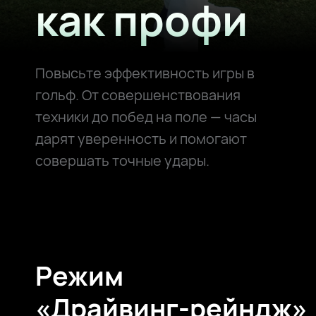
как профи
Повысьте эффективность игры в
гольф. От совершенствования
техники до побед на поле — часы
дарят уверенность и помогают
совершать точные удары.
Режим
«Драйвинг⁠-⁠рейндж»