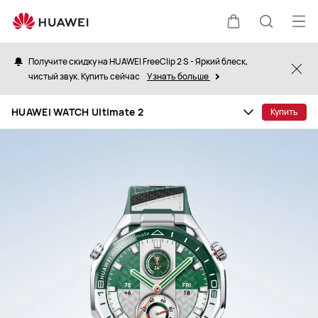
HUAWEI
WATCH
Отк
Щупальца
Поиск
Ultimate
ме
2
Получите скидку на HUAWEI FreeClip 2 S - Яркий блеск,
Clo
чистый звук. Купить сейчас
Узнать больше
по
HUAWEI WATCH Ultimate 2
Купить
сайту