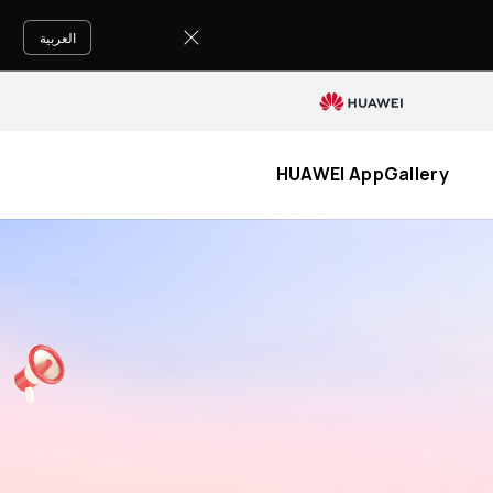
HUAWEI
AppGallery
العربية
HUAWEI AppGallery