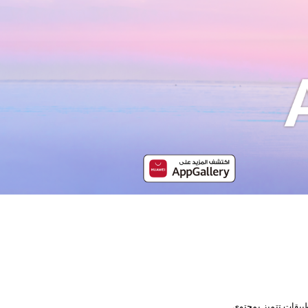
صة توزيع التطبيقات الرسمية لأجهزة هواوي ويضم مجموعة من 18 فئة لتطبيقات تتميز بمحتوى