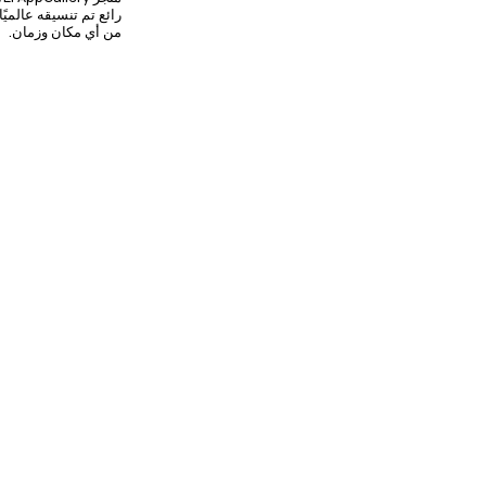
رائع تم تنسيقه عالميً
من أي مكان وزمان.