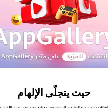
حيث يتجلّى الإلهام
متجر HUAWEI AppGallery هو من