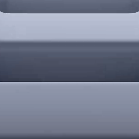
 Buds
HUAWEI
تع