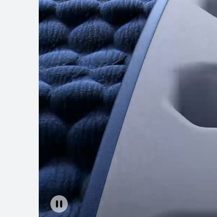
HUAWEI WATCH
رّف على المزيد