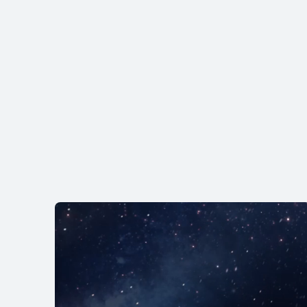
HUAWEI WATCH
رّف على المزيد