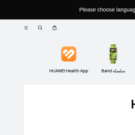
Please choose language 
فتح
WATCH 
سلسلة WATCH D
سلسلة 
عربة
البحث
القائمة
Close
سلسلة Band
HUAWEI Health App