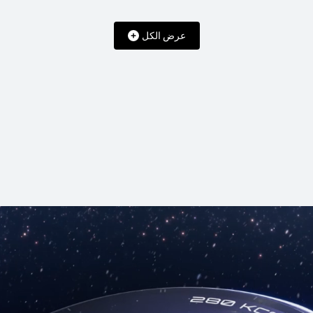
عرض الكل
 GT 6
HUAWEI
تع