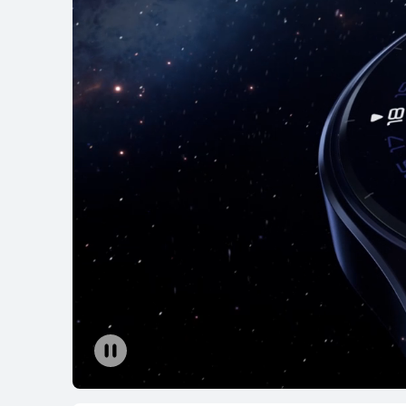
HUAWEI WATCH
رّف على المزيد