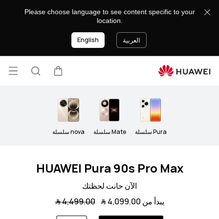
الهواتف
Please choose language to see content specific to your
الذكية
location.
English
العربية
فتح
عربة
البحث
lose
القائ
Pura سلسلة
Mate سلسلة
nova سلسلة
HUAWEI Pura 90s Pro Max
الآن حانت لحظتك
يبدأ من 4,099.00 ﷼
4,499.00 ﷼