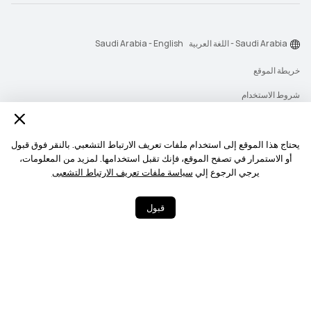
Saudi Arabia - اللغة العربية
Saudi Arabia - English
خريطة الموقع
شروط الاستخدام
بيان الخصوصية
الكوكيز
يحتاج هذا الموقع إلى استخدام ملفات تعريف الارتباط التشعبي. بالنقر فوق قبول
أو الاستمرار في تصفح الموقع، فإنك تقبل استخدامها. لمزيد من المعلومات،
سياسة رسائل الإشعارات
يرجي الرجوع إلي
سياسة ملفات تعريف الارتباط التشعبى
حقوق النشر © 2026-1998 شركة أجهزة هواوي المحدودة. جميع الحقوق محفوظة.
قبول