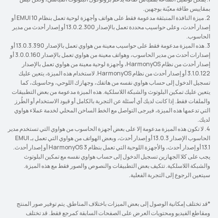
بمقاييس طاقة معيّنة بوجهين.
2. ميزة النافذة المنبثقة مدعومة فقط على هواتف وأجهزة لوحية تعمل بنظام EMUI 10 أو
إصدار أحدث، وعلى حواسيب محددة تعمل بالإصدار 13.0.2.300 أو إصدار أحدث من مدير
الحاسوب.
3. هذه الميزة مدعومة فقط على حواسيب معينة من هواوي تعمل بالإصدار 13.0.3.390 أو
إصدارات أحدث من مدير الحاسوب، وهواتف معينة من هواوي تعمل بالإصدار 3.0.0.160 أو
إصدار أحدث من نظام HarmonyOS، وأجهزة لوحية معينة من هواوي تعمل بالإصدار
3.1.0.122 أو إصدار أحدث من نظام HarmonyOS. لاستخدام هذه الميزة، يتعين عليك
تسجيل الدخول إلى حساب هواوي نفسه من هاتفك، وجهازك اللوحي، وحاسوبك، كما
يتعين عليك تمكين البلوتوث والشبكة اللاسلكية. هذه الميزة مدعومة من بعض التطبيقات
والملفات فقط. إذا كانت لديك أي أسئلة عن التجربة بالكامل أو قيود الاستخدام أو الطُرز
التي تدعمها هذه الميزة، فيرجى التواصل مع الخط الساخن المحلي لخدمة عملاء هواوي
لديك.
4. لا تكون هذه الميزة مدعومة إلا على بعض أجهزة الحاسوب من هواوي التي تستخدم مدير
الحاسوب الإصدار 13.0.3 أو إصدار أحدث، وبعض الهواتف من هواوي التي تعمل بـ EMUI
13.1 أو إصدار أحدث، والأجهزة اللوحية التي تعمل بنظام HarmonyOS 3 أو إصدار أحدث.
يجب على كلا الجهازين تسجيل الدخول إلى حساب هواوي نفسه مع تمكين البلوتوث
والشبكة اللاسلكية. تتكيف بعض التطبيقات والنصوص والصور فقط مع هذه الميزة.
سيتعين الرجوع إلى التجربة الفعلية.
*قد تختلف إمكانية الوصول إلى بعض الميزات باختلاف المناطق. يتم توفير صور المنتج
ومقاطع الفيديو ومحتويات العرض على الصفحات السابقة كمرجع فقط. قد تختلف