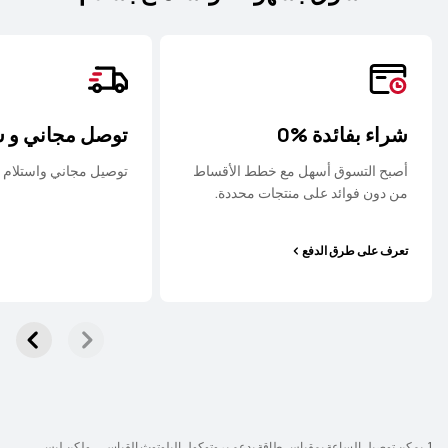
شراء بفائدة ‎0%‎
توصل مجاني و 
أصبح التسوق أسهل مع خطط الأقساط
توصيل مجاني واستلام 
من دون فوائد على منتجات محددة.
تعرف على طرق الدفع
1. يمكن توصيل الساعة بمقياس طاقة يدعم بروتوكول البلوتوث القياسي، ولكن ليس