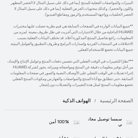
الميزات والمواصفات الفعلية للمنتج (بما في ذلك على سبيل المثال لا الحصر المظهر
واللون والحجم)، وكذلك محتويات العرض الفعلية (بما في ذلك على سبيل المثال لا
الحصر الخلفيات وواجهة المستخدم والرموز ومقاطع الفيديو).
**جميع البيانات الواردة في الصفحات السابقة هي قيم نظرية حصلت عليها مختبرات
HUAWEI الداخلية من خلال الاختبارات التي أجريت في ظل ظروف معينة. لمزيد من
المعلومات، راجع تفاصيل المنتج المذكورة أعلاه. قد تختلف البيانات الفعلية بسبب
الاختلافات في المنتجات الفردية وإصدارات البرامج وظروف التطبيق والعوامل البيئية.
جميع البيانات تخضع للاستخدام الفعلي.
***نظرًا للتغييرات في الوقت الفعلي التي تتضمن دفعات المنتج وعوامل الإنتاج والإمداد،
من أجل توفير معلومات دقيقة عن المنتج ومواصفاته وميزاته، يجوز لشركة HUAWEI
إجراء تعديلات في الوقت الفعلي على الأوصاف النصية والصور في صفحات المعلومات
السابقة، حتى تتطابق مع أداء المنتج والمواصفات والفهارس ومكونات المنتج الفعلي.
تخضع معلومات المنتج لمثل هذه التغييرات والتعديلات دون إشعار.
الصفحة الرئيسية
الهواتف الذكية
سمسا توصيل مجان
100% أمن
ي