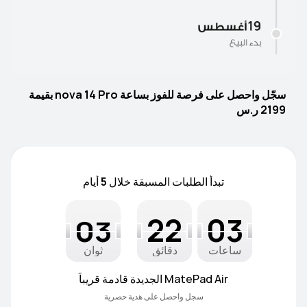
سجّل واحصل على فرصة للفوز بساعة nova 14 Pro بقيمة 
2199 ر.س
تبدأ الطلبات المسبقة خلال
5
أيام
01
02
01
22
03
02
23
04
03
22
23
04
ساعات
دقائق
ثوانٍ
MatePad Air الجديدة قادمة قريباً
سجل واحصل على هدية حصرية