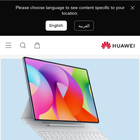
جميع الأجهزة اللوحية
تجربة HUAWEI
استكشاف كافة المنتجات
Please choose language to see content specific to your
location.
English
العربية
فتح ا
عربة
البحث