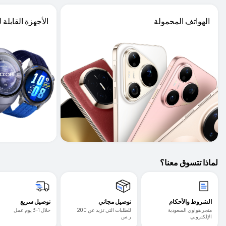
الهواتف المحمولة

الأجهزة القابلة ل

لماذا تتسوق معنا؟
الشروط والأحكام
توصيل مجاني
توصيل سريع
متجر هواوي السعودية 
للطلبات التي تزيد عن 200 
خلال 1-3 يوم عمل
الإلكتروني
ر.س