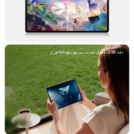
دقة 2.8K، معدل تحديث مرتفع يبلغ 144هرتز       
