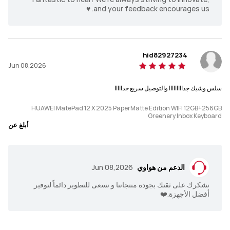
السطوع
السطوع
and your feedback encourages us. ♥️
1000 نت (أقصى سطوع)
‎2000 نت (أقصى سطوع)
نوع الشاشة
نوع الشاشة
Tandem OLED
LCD
hid82927234
Jun 08,2026
نسخة PaperMatte
نسخة PaperMatte
سلس وشيك جدااااااااا والتوصيل سريع جدااااا
(اختياري)
(اختياري)
HUAWEI MatePad 12 X 2025 PaperMatte Edition WIFI 12GB+256GB
Greenery Inbox Keyboard
شاشة Ultra-clear PaperMatte
شاشة Tandem OLED PaperMatte
أبلغ عن
مضادة للوهج، مضادة للانعكاس، مضادة 
مضادة للوهج؛ مضادة للانعكاس؛ مضادة 
للبصمات
للبصمات
الدعم من هواوي
Jun 08,2026
سعة البطارية
سعة البطارية
نشكرك على ثقتك بجودة منتجاتنا و نسعى للتطوير دائماً لتوفير
10100 مللي أمبير (قياسي)
‎10100 مللي أمبير (قياسي)
أفضل الأجهزة.❤️
قوة الشحن
قوة الشحن
66 واط
‎100 واط