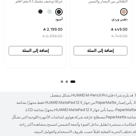
التلقائي بين اليسار واليمين
جرامًا ونحيف بسُمك 5.1 ملم | قلم
HUAWEI M-Pencil Pro
ذهبي وردي
أسود
449.00 ﷼
2,199.00 ﷼
749.00 ﷼
2,399.00 ﷼
إضافة إلى السلة
إضافة إلى السلة
1. قد يلزم شراء قلم HUAWEI M-Pencil Pro بشكل منفصل.
2. يأتي إصدار PaperMatte من جهاز HUAWEI MatePad 12 X فقط مجهزًا بشاشة 
PaperMatte، بينما يأتي جهاز HUAWEI MatePad 12 X مجهزًا بشاشة LCD.
شاشة PaperMatte مصطلح عرّفته شركة هواوي لشاشات الأجهزة اللوحية التي تشكّل 
انعكاسات منتشرة لتقليل تداخل الضوء وأشعة الشمس لتسمح بمشاهدة أكثر راحة.
قد تختلف التجربة الفعلية قليلاً حسب ظروف الاستخدام والعوامل البيئية.