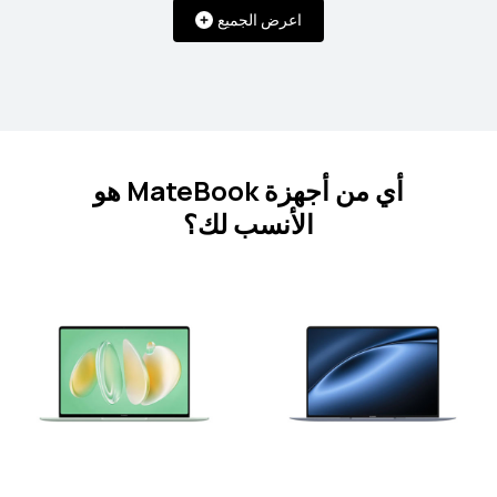
اعرض الجميع
سلسلة MateBook X
14.2 بوصة
أي من أجهزة MateBook هو
MateBook X Pro Core Ultra Premium
Edition
الأنسب لك؟
تعرّف على المزيد
سلسلة MateBook