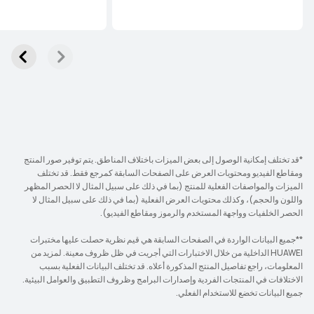
*قد تختلف إمكانية الوصول إلى بعض الميزات باختلاف المناطق. يتم توفير صور المنتج
ومقاطع الفيديو ومحتويات العرض على الصفحات السابقة كمرجع فقط. قد تختلف
الميزات والمواصفات الفعلية للمنتج (بما في ذلك على سبيل المثال لا الحصر المظهر
واللون والحجم)، وكذلك محتويات العرض الفعلية (بما في ذلك على سبيل المثال لا
الحصر الخلفيات وواجهة المستخدم والرموز ومقاطع الفيديو).
**جميع البيانات الواردة في الصفحات السابقة هي قيم نظرية حصلت عليها مختبرات
HUAWEI الداخلية من خلال الاختبارات التي أجريت في ظل ظروف معينة. لمزيد من
المعلومات، راجع تفاصيل المنتج المذكورة أعلاه. قد تختلف البيانات الفعلية بسبب
الاختلافات في المنتجات الفردية وإصدارات البرامج وظروف التطبيق والعوامل البيئية.
جميع البيانات تخضع للاستخدام الفعلي.