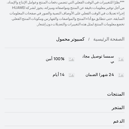
***نظرًا للتغييرات في الوقت الفعلي التي تتضمن دفعات المنتج وعوامل الإنتاج والإمداد،
من أجل توفير معلومات دقيقة عن المنتج ومواصفاته وميزاته، يجوز لشركة HUAWEI
إجراء تعديلات في الوقت الفعلي على الأوصاف النصية والصور في صفحات المعلومات
السابقة، حتى تتطابق مع أداء المنتج والمواصفات والفهارس ومكونات المنتج الفعلي.
تخضع معلومات المنتج لمثل هذه التغييرات والتعديلات دون إشعار.
الصفحة الرئيسية
كمبيوتر محمول
سمسا توصيل مجان
100% أمن
ي
24 شهرا الضمان
14 أيام
المنتجات
المتجر
الدعم