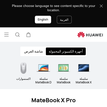
أجهزة
Please choose language to see content specific to your
الكمبيوتر
location.
English
العربية
فتح
عربة
البحث
lose
القائ
أجهزة الكمبيوتر المحمولة
شاشة العرض
سلسلة
سلسلة
سلسلة
اكسسوارات
MateBook D
MateBook
MateBook X
MateBook X Pro