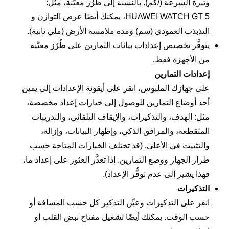
وتيرة السرعة (/كم)
. بالنسبة إلى طُرُز معيَّنة، مثل:
HUAWEI WATCH GT 5، يمكنك أيضًا عرض
التوازن
و
التذبذب العمودي (سم)
و
مدة ملامسة الأرض (ملي ثانية)
.
يتوفَّر تخصيص إعدادات بيانات التمارين على طُرُز معيَّنة
من الأجهزة فقط.
إعدادات التمارين
على جهازك الملبوس، انقر على أيقونة الإعدادات إلى يمين
أحد أوضاع التمارين للوصول إلى خيارات إعداد مخصصة،
مثل:
الهدف
، و
التذكيرات
، و
الإيقاف التلقائي
، و
التدريبات
المتقطعة
، و
المرافق الذكي
، و
إظهار البيانات
، و
إزالة
،
و
التثبيت في الأعلى
. (قد تختلف الخيارات المتاحة حسب
طراز الجهاز ووضع التمارين. إذا تعذَّر العثور على إعداد ما،
فهذا يشير إلى عدم توفُّر الإعداد).
التذكيرات
انقر على
التذكيرات
وعيِّن
التذكير كل
حسب
المسافة
أو
حسب
الوقت
. يمكنك أيضًا تشغيل مفتاح
نبض القلب
أو