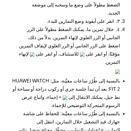
الضغط مطولاً على وضع ما وسحبه إلى موضعه
الجديد.
٣.
انقر على أيقونة وضع التمارين للبدء.
٤.
خلال تمرين ما، يمكنك الضغط مطولاً على الزر
الجانبي أو الزر العلوي لإنهاء التمرين. بدلاً من ذلك،
اضغط على الزر الجانبي أو الزر العلوي لإيقاف التمرين
مؤقتًا، أو انقر على
للاستئناف، أو انقر على
لإنهاء
التمرين.
بالنسبة إلى طُرُز ساعات معيَّنة، مثل: HUAWEI WATCH
FIT 2: بعد أن تبدأ جلسة جري أو ركوب دراجة أو سباحة أو
نط حبل، يمكنك الانتقال إلى
>
إحماء
، واتباع عرض
الرسوم المتحركة التوضيحي للإحماء.
بالنسبة إلى طُرُز ساعات معيَّنة: للحفاظ على شاشة
جهازك قيد التشغيل خلال التمارين، انتقل إلى
التمارين
>
إعدادات التمارين
، وشغِّل مفتاح
تشغيل دائم
.