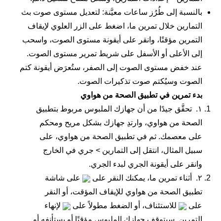
بالنسبة إلى طُرُز ساعات معيَّنة: لتعديل مستوى صوت بث
التمارين خلال تمرين ما، اضغط على الزر العلوي لإيقاف
التمرين مؤقتًا، وانقر على أيقونة مستوى الصوت، واسحب
إلى الأعلى أو الأسفل على شريط تمرير مستوى الصوت.
عند خفض مستوى الصوت إلى الصفر، ستُعرَض أيقونة كتم
الصوت وسيُكتم صوت تذكيرات الصوت.
بدء تمرين في تطبيق الصحة من هواوي
١.
تحقَّق جيدًا من أن جهازك الملبوس مربوط بتطبيق
الصحة من هواوي
، وارتدِ جهازك بشكل مريح ومحكم
على معصمك. ثم في تطبيق
الصحة من هواوي
، على
سبيل المثال، انتقل إلى
التمارين
>
جري في الخارج
وانقر على أيقونة الجري لبدء الجري.
٢.
أثناء تمرين ما، يمكنك النقر على
على شاشة
تطبيق
الصحة من هواوي
للإيقاف المؤقت، أو النقر
على
للاستئناف، أو الضغط مطولاً على
لإنهاء
التمرين. سيتوقف جهازك الملبوس مؤقتًا أو يستأنفه أو