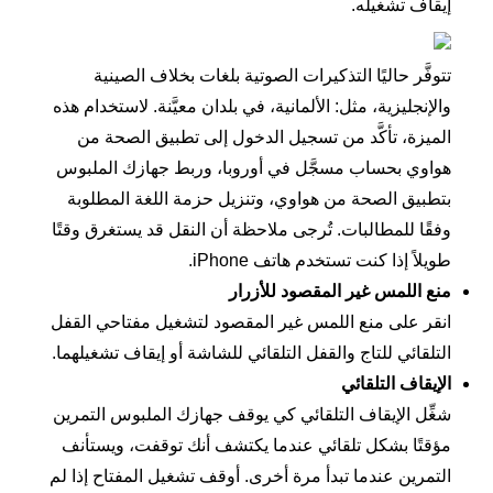
إيقاف تشغيله.
تتوفَّر حاليًا التذكيرات الصوتية بلغات بخلاف الصينية
والإنجليزية، مثل: الألمانية، في بلدان معيَّنة. لاستخدام هذه
الميزة، تأكَّد من تسجيل الدخول إلى تطبيق الصحة من
هواوي بحساب مسجَّل في أوروبا، وربط جهازك الملبوس
بتطبيق الصحة من هواوي، وتنزيل حزمة اللغة المطلوبة
وفقًا للمطالبات. تُرجى ملاحظة أن النقل قد يستغرق وقتًا
طويلاً إذا كنت تستخدم هاتف iPhone.
منع اللمس غير المقصود للأزرار
انقر على
منع اللمس غير المقصود
لتشغيل مفتاحي
القفل
التلقائي للتاج
و
القفل التلقائي للشاشة
أو إيقاف تشغيلهما.
الإيقاف التلقائي
شغِّل
الإيقاف التلقائي
كي يوقف جهازك الملبوس التمرين
مؤقتًا بشكل تلقائي عندما يكتشف أنك توقفت، ويستأنف
التمرين عندما تبدأ مرة أخرى. أوقف تشغيل المفتاح إذا لم