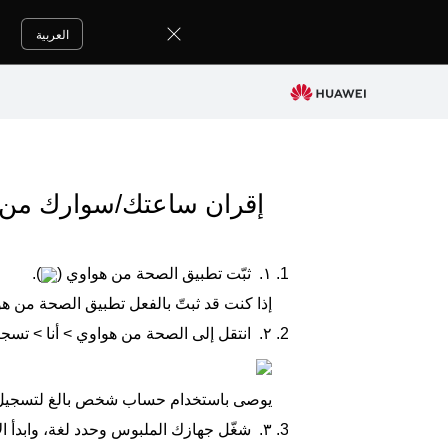
العربية
إقران ساعتك/سوارك من هوا
١.
ثبّت تطبيق
الصحة من هواوي
(
).
إذا كنت قد ثبتّ بالفعل تطبيق
الصحة من هو
٢.
انتقل إلى
الصحة من هواوي
>
أنا
>
تسجي
يوصى باستخدام حساب شخص بالغ لتسجيل ال
٣.
شغّل جهازك الملبوس وحدد لغة، وابدأ ال