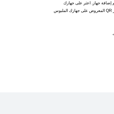
م
إضافة جهاز
. اعثر على جهازك
لبدء الإقران عن طريق مسح رمز QR المعروض على جهازك الملبوس
.