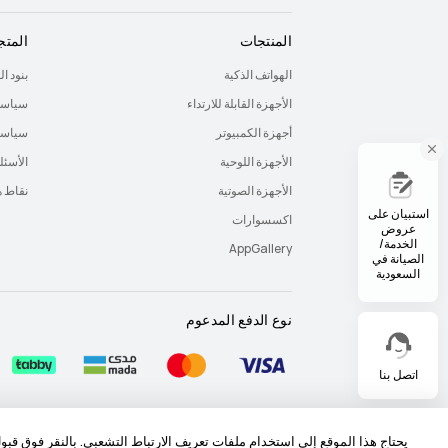
المنتجات
المتج
الهواتف الذكية
بنود ا
الأجهزة القابلة للارتداء
سياسة
أجهزة الكمبيوتر
سياسة 
الأجهزة اللوحية
الأسئل
الأجهزة الصوتية
نقاط 
استبيان على
اكسسوارات
عروض
الخدمة/
AppGallery
الصيانة في
السعودية
نوع الدفع المدعوم
اتصل بنا
خريطة الموقع
شروط الاستخدام
بيان الخصوصية
يحتاج هذا الموقع إلى استخدام ملفات تعريف الارتباط التشعبي. بالنقر فوق قب