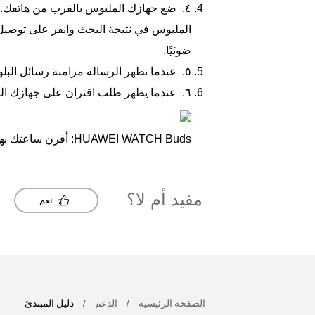
٤.
ضع جهازك الملبوس بالقرب من هاتفك.
الملبوس في نتيجة البحث وانقر على
توصيل
ضوئيًا.
٥.
عندما تظهر الرسالة
مزامنة رسائل البل
٦.
عندما يظهر طلب اقتران على جهازك ال
HUAWEI WATCH Buds: أقرن ساعتك بهاتفك أولاً، وستبدأ سماعات الأذن الاقتران تلقائيًا بهاتفك.
مفيد أم لا؟
نعم
الصفحة الرئيسية
الدعم
دليل المبتدئ