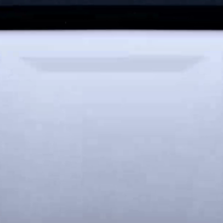
 Buds
HUAWEI
تع