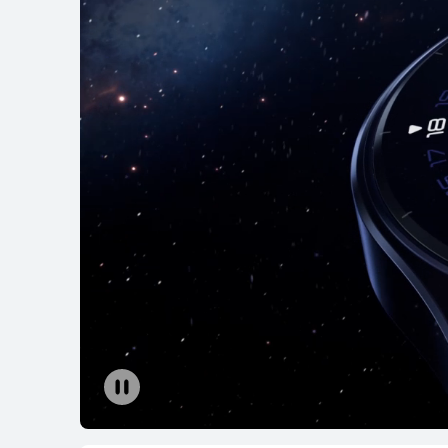
HUAWEI WATCH
رّف على المزيد