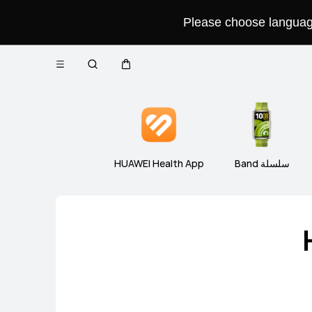
Please choose language 
فتح
WATCH 
سلسلة WATCH D
سلسلة 
عربة
البحث
القائمة
Close
سلسلة Band
HUAWEI Health App