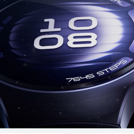
 GT 5
HUAWEI
تع