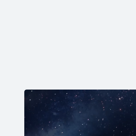
HUAWEI WATCH
رّف على المزيد