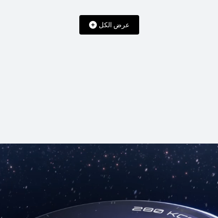
عرض الكل
 GT 6
HUAWEI
تع