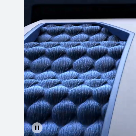
HUAWEI WATCH
رّف على المزيد