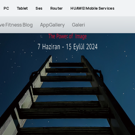
PC
Tablet
Ses
Router
HUAWEI Mobile Services
 ve Fitness Blog
AppGallery
Galeri