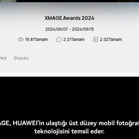
XMAGE Awards 2024
2024
/
06
/
07
-
2024
/
09
/
15
19.81Tamam
2.21Tamam
2.02Tamam
Yeni
Duyuru