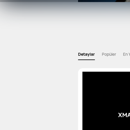
Detaylar
Popüler
En 