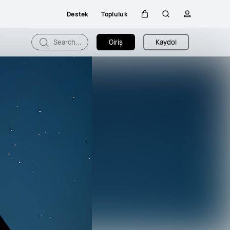
Destek
Topluluk
Sepeti
Araştır
profili
Search...
Giriş
Kaydol