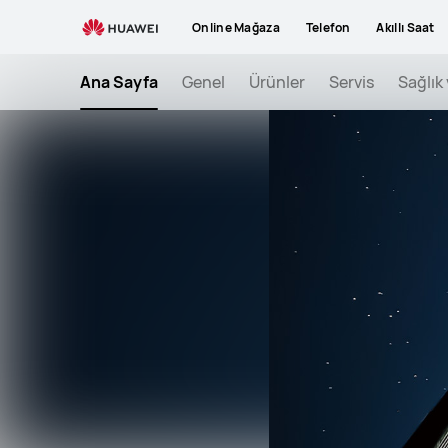
GoPaint
Online Mağaza
Telefon
Akıllı Saat
Awards
2025
Ana Sayfa
Genel
Ürünler
Servis
Sağlık