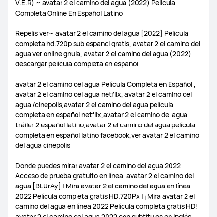
V.E.R) ~ avatar 2 el camino del agua (2022) Pelicula
Completa Online En Español Latino
Repelis ver~ avatar 2 el camino del agua [2022] Pelicula
completa hd.720p sub espanol gratis, avatar 2 el camino del
agua ver online gnula, avatar 2 el camino del agua (2022)
descargar película completa en español
avatar 2 el camino del agua Película Completa en Español ,
avatar 2 el camino del agua netflix, avatar 2 el camino del
agua /cinepolis,avatar 2 el camino del agua película
completa en español netflix,avatar 2 el camino del agua
tráiler 2 español latino,avatar 2 el camino del agua película
completa en español latino facebook,ver avatar 2 el camino
del agua cinepolis
Donde puedes mirar avatar 2 el camino del agua 2022
Acceso de prueba gratuito en línea. avatar 2 el camino del
agua [BLUrAy] | Mira avatar 2 el camino del agua en línea
2022 Película completa gratis HD.720Px | ¡Mira avatar 2 el
camino del agua en línea 2022 Película completa gratis HD!
avatar 2 el camino del agua 2022 con subtítulos en inglés