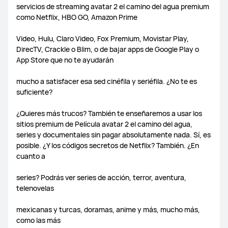
servicios de streaming avatar 2 el camino del agua premium
como Netflix, HBO GO, Amazon Prime
Video, Hulu, Claro Video, Fox Premium, Movistar Play,
DirecTV, Crackle o Blim, o de bajar apps de Google Play o
App Store que no te ayudarán
mucho a satisfacer esa sed cinéfila y seriéfila. ¿No te es
suficiente?
¿Quieres más trucos? También te enseñaremos a usar los
sitios premium de Película avatar 2 el camino del agua,
series y documentales sin pagar absolutamente nada. Sí, es
posible. ¿Y los códigos secretos de Netflix? También. ¿En
cuanto a
series? Podrás ver series de acción, terror, aventura,
telenovelas
mexicanas y turcas, doramas, anime y más, mucho más,
como las más