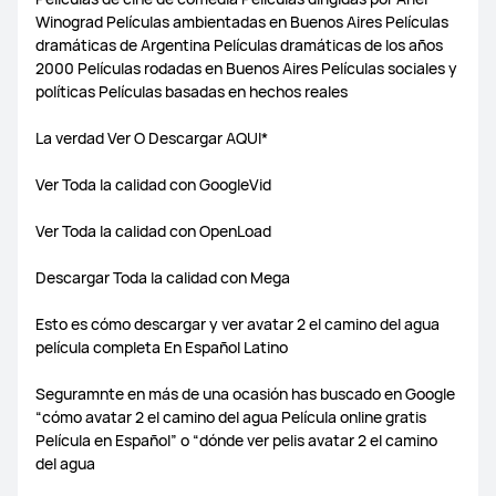
Winograd Películas ambientadas en Buenos Aires Películas
dramáticas de Argentina Películas dramáticas de los años
2000 Películas rodadas en Buenos Aires Películas sociales y
políticas Películas basadas en hechos reales
La verdad Ver O Descargar AQUI*
Ver Toda la calidad con GoogleVid
Ver Toda la calidad con OpenLoad
Descargar Toda la calidad con Mega
Esto es cómo descargar y ver avatar 2 el camino del agua
película completa En Español Latino
Seguramnte en más de una ocasión has buscado en Google
“cómo avatar 2 el camino del agua Película online gratis
Película en Español” o “dónde ver pelis avatar 2 el camino
del agua