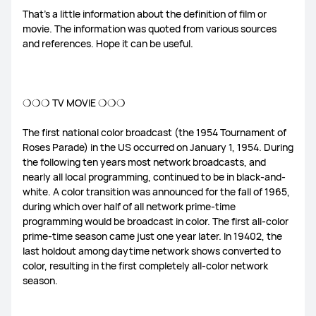
That’s a little information about the definition of film or
movie. The information was quoted from various sources
and references. Hope it can be useful.
❍❍❍ TV MOVIE ❍❍❍
The first national color broadcast (the 1954 Tournament of
Roses Parade) in the US occurred on January 1, 1954. During
the following ten years most network broadcasts, and
nearly all local programming, continued to be in black-and-
white. A color transition was announced for the fall of 1965,
during which over half of all network prime-time
programming would be broadcast in color. The first all-color
prime-time season came just one year later. In 19402, the
last holdout among daytime network shows converted to
color, resulting in the first completely all-color network
season.