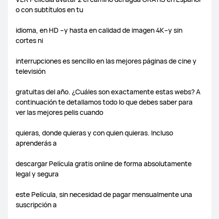
o con subtítulos en tu
idioma, en HD –y hasta en calidad de imagen 4K–y sin
cortes ni
interrupciones es sencillo en las mejores páginas de cine y
televisión
gratuitas del año. ¿Cuáles son exactamente estas webs? A
continuación te detallamos todo lo que debes saber para
ver las mejores pelis cuando
quieras, donde quieras y con quien quieras. Incluso
aprenderás a
descargar Película gratis online de forma absolutamente
legal y segura
este Película, sin necesidad de pagar mensualmente una
suscripción a