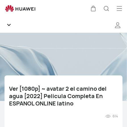
Ver
[1080p]
Me
Sepeti
Araştır
~
aç
avatar
2
el
Ana Sayfa
camino
del
Genel
agua
[2022]
Pelicula
Ürünler
Completa
En
Ver [1080p] ~ avatar 2 el camino del
Servis
ESPANOL
agua [2022] Pelicula Completa En
ONLINE
ESPANOL ONLINE latino
latino
Sağlık ve Fitness Blog
614
AppGallery