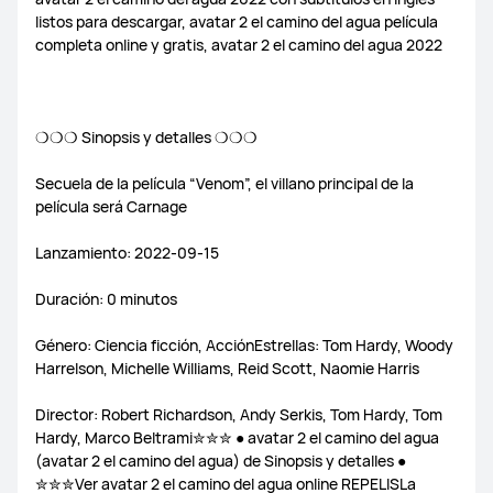
listos para descargar, avatar 2 el camino del agua película
completa online y gratis, avatar 2 el camino del agua 2022
❍❍❍ Sinopsis y detalles ❍❍❍
Secuela de la película “Venom”, el villano principal de la
película será Carnage
Lanzamiento: 2022-09-15
Duración: 0 minutos
Género: Ciencia ficción, AcciónEstrellas: Tom Hardy, Woody
Harrelson, Michelle Williams, Reid Scott, Naomie Harris
Director: Robert Richardson, Andy Serkis, Tom Hardy, Tom
Hardy, Marco Beltrami✮✮✮ ● avatar 2 el camino del agua
(avatar 2 el camino del agua) de Sinopsis y detalles ●
✮✮✮Ver avatar 2 el camino del agua online REPELISLa