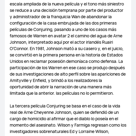
escala ampliada de la nueva película y el tono más siniestro
se reduce a una decisión temprana por parte del productor
y administrador de la franquicia Wan de abandonar la
configuración de la casa embrujada de las dos primeras
películas de Conjuring, pasando a uno de los casos más
famosos de Warren en avatar 2 el camino del agua de Arne
Johnson, interpretado aquí por el actor irlandés Ruairi
O’Connor. En 1981, Johnson mató a su casero y, en el juicio,
se convirtió en la primera persona en la historia de Estados
Unidos en reclamar posesión demoníaca como defensa. La
participación de los Warren en ese caso se produjo después
de sus investigaciones de alto perfil sobre las apariciones de
Amityville y Enfield, y brindó a los realizadores la
oportunidad de abrir la narración de una manera más
limitada que la anterior. las películas no lo permitieron.
La tercera película Conjuring se basa en el caso de la vida
real de Arne Cheyenne Johnson, quien se defendió de un
cargo de homicidio al afirmar que el diablo lo poseía en el
momento del asesinato. Wilson y Farmiga regresan como los
investigadores sobrenaturales Ed y Lorraine Wilson,