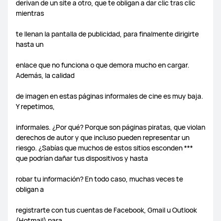
derivan de un site a otro, que te obligan a dar clic tras clic
mientras
te llenan la pantalla de publicidad, para finalmente dirigirte
hasta un
enlace que no funciona o que demora mucho en cargar.
Además, la calidad
de imagen en estas páginas informales de cine es muy baja.
Y repetimos,
informales. ¿Por qué? Porque son páginas piratas, que violan
derechos de autor y que incluso pueden representar un
riesgo. ¿Sabías que muchos de estos sitios esconden ***
que podrían dañar tus dispositivos y hasta
robar tu información? En todo caso, muchas veces te
obligan a
registrarte con tus cuentas de Facebook, Gmail u Outlook
(Hotmail) para