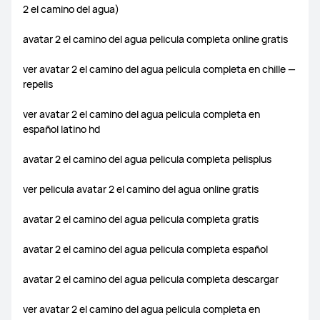
2 el camino del agua)
avatar 2 el camino del agua pelicula completa online gratis
ver avatar 2 el camino del agua pelicula completa en chille —
repelis
ver avatar 2 el camino del agua pelicula completa en
español latino hd
avatar 2 el camino del agua pelicula completa pelisplus
ver pelicula avatar 2 el camino del agua online gratis
avatar 2 el camino del agua pelicula completa gratis
avatar 2 el camino del agua pelicula completa español
avatar 2 el camino del agua pelicula completa descargar
ver avatar 2 el camino del agua pelicula completa en