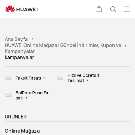
Men
Sepeti
Araştır
Ana Sayfa
HUAWEI Online Mağaza | Güncel İndirimler, Kupon ve
Kampanyalar
kampanyalar
Hızlı ve Ücretsiz
Taksit Fırsatı
Teslimat
BolPara Puan Fır
satı
ÜRÜNLER
Online Mağaza