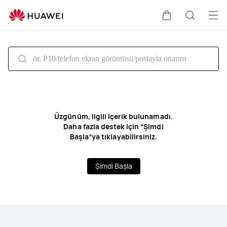
HUAWEI
Destek
Me
Sepeti
Araştır
aç
Üzgünüm, ilgili içerik bulunamadı.
Daha fazla destek için “Şimdi
Başla”ya tıklayabilirsiniz.
Şimdi Başla