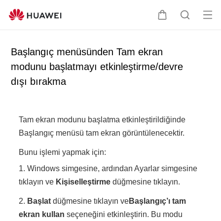
Me
S
A
nü
e
r
yü
p
a
Başlangıç menüsünden Tam ekran
aç
e
ş
modunu başlatmayı etkinleştirme/devre
t
t
dışı bırakma
i
ı
r
Tam ekran modunu başlatma etkinleştirildiğinde
Başlangıç menüsü tam ekran görüntülenecektir.
Bunu işlemi yapmak için:
1. Windows simgesine, ardından Ayarlar simgesine
tıklayın ve
Kişiselleştirme
düğmesine tıklayın.
2.
Başlat
düğmesine tıklayın ve
Başlangıç’ı tam
ekran kullan
seçeneğini etkinleştirin. Bu modu