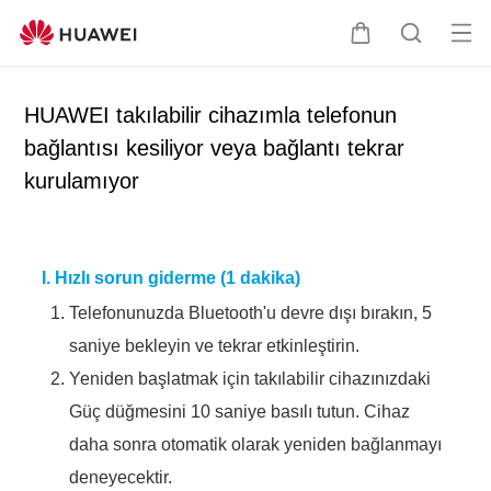
Me
S
A
nü
e
r
yü
p
a
HUAWEI takılabilir cihazımla telefonun
aç
e
ş
bağlantısı kesiliyor veya bağlantı tekrar
t
t
kurulamıyor
i
ı
r
I. Hızlı sorun giderme (1 dakika)
Telefonunuzda Bluetooth'u devre dışı bırakın, 5
saniye bekleyin ve tekrar etkinleştirin.
Yeniden başlatmak için takılabilir cihazınızdaki
Güç düğmesini 10 saniye basılı tutun. Cihaz
daha sonra otomatik olarak yeniden bağlanmayı
deneyecektir.