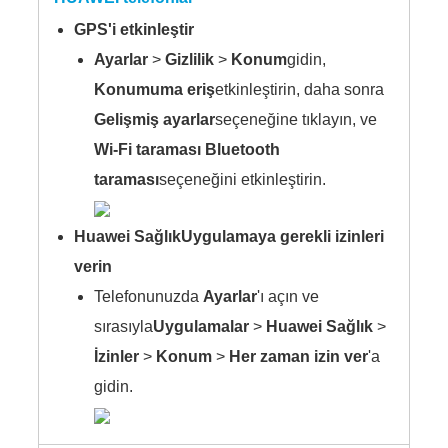
GPS'i etkinleştir
Ayarlar
>
Gizlilik
>
Konum
gidin,
Konumuma eriş
etkinleştirin, daha sonra
Gelişmiş ayarlar
seçeneğine tıklayın, ve
Wi-Fi taraması
Bluetooth
taraması
seçeneğini etkinleştirin.
Huawei Sağlık
Uygulamaya
gerekli izinleri
verin
Telefonunuzda
Ayarlar
'ı açın ve
sırasıyla
Uygulamalar
>
Huawei Sağlık
>
İzinler
>
Konum
>
Her zaman izin ver
'a
gidin.