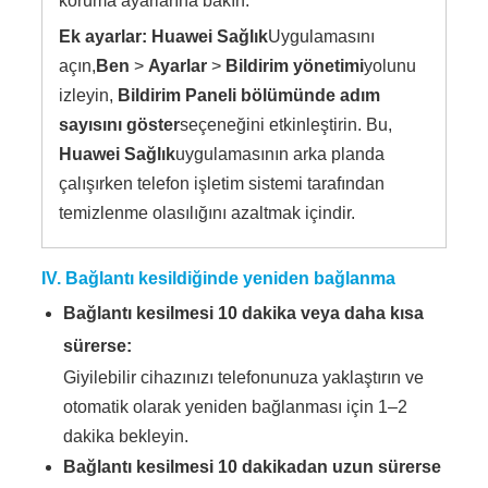
koruma ayarlarına bakın.
Ek ayarlar:
Huawei Sağlık
Uygulamasını
açın,
Ben
>
Ayarlar
>
Bildirim yönetimi
yolunu
izleyin,
Bildirim Paneli bölümünde adım
sayısını göster
seçeneğini etkinleştirin. Bu,
Huawei Sağlık
uygulamasının arka planda
çalışırken telefon işletim sistemi tarafından
temizlenme olasılığını azaltmak içindir.
IV. Bağlantı kesildiğinde yeniden bağlanma
Bağlantı kesilmesi 10 dakika veya daha kısa
sürerse:
Giyilebilir cihazınızı telefonunuza yaklaştırın ve
otomatik olarak yeniden bağlanması için 1–2
dakika bekleyin.
Bağlantı kesilmesi 10 dakikadan uzun sürerse