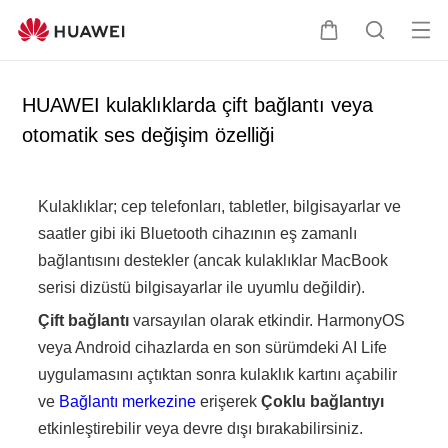
Me
S
A
nü
e
r
yü
p
a
HUAWEI kulaklıklarda çift bağlantı veya
aç
e
ş
otomatik ses değişim özelliği
t
t
i
ı
r
Kulaklıklar; cep telefonları, tabletler, bilgisayarlar ve
saatler gibi iki Bluetooth cihazının eş zamanlı
bağlantısını destekler (ancak kulaklıklar MacBook
serisi dizüstü bilgisayarlar ile uyumlu değildir).
Çift bağlantı
varsayılan olarak etkindir. HarmonyOS
veya Android cihazlarda en son sürümdeki AI Life
uygulamasını açtıktan sonra kulaklık kartını açabilir
ve
Bağlantı merkezine
erişerek
Çoklu bağlantıyı
etkinleştirebilir veya devre dışı bırakabilirsiniz.