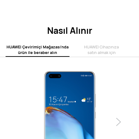
Nasıl Alınır
HUAWEI Çevirimiçi Mağazası'nda
HUAWEI Cihazınıza
ürün ile beraber alın
satın almak için