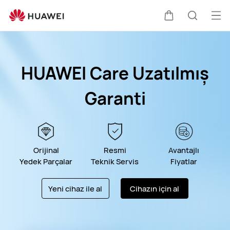
HUAWEI
Destek
Me
Sepeti
Araştır
aç
HUAWEI Care Uzatılmış
Garanti
Orijinal
Resmi
Avantajlı
Yedek Parçalar
Teknik Servis
Fiyatlar
Yeni cihaz ile al
Cihazın için al