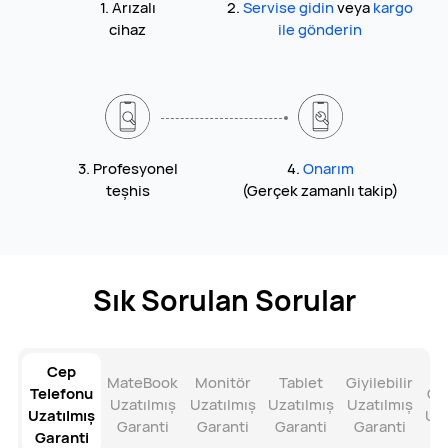
1. Arızalı
2.
Servise gidin
veya
kargo
cihaz
ile gönderin
3. Profesyonel
4.
Onarım
teşhis
(Gerçek zamanlı takip)
Sık Sorulan Sorular
Cep
MateBook
Monitör
Tablet
Giyilebilir
Telefonu
Cih
Uzatılmış
Uzatılmış
Uzatılmış
Uzatılmış
Uzatılmış
Uza
Garanti
Garanti
Garanti
Garanti
Garanti
Ga