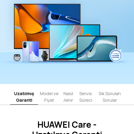
Uzatılmış
Model ve
Nasıl
Servis
Sık Sorulan
Garanti
Fiyat
Alınır
Süreci
Sorular
HUAWEI Care -