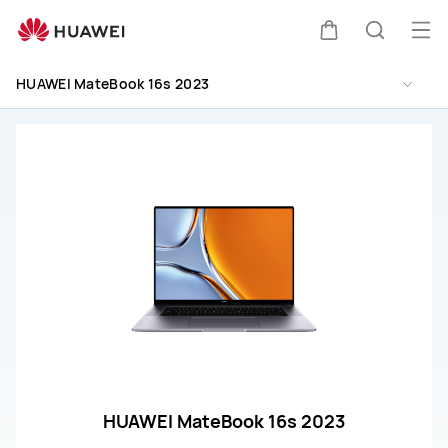
HUAWEI
MateBook
Me
Sepeti
Araştır
16s
aç
2023
HUAWEI MateBook 16s 2023
Desteği
HUAWEI MateBook 16s 2023