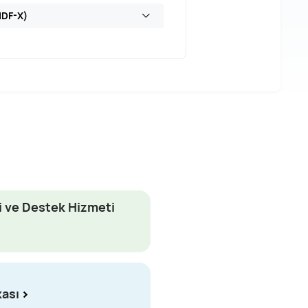
MDF-X)
i ve Destek Hizmeti
kası