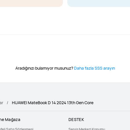
Aradığınızı bulamıyor musunuz?
Daha fazla SSS arayın
ar
HUAWEI MateBook D 14 2024 13th Gen Core
ine Mağaza
DESTEK
feli Satış Sözleşmesi
Servis Merkezi Konumu