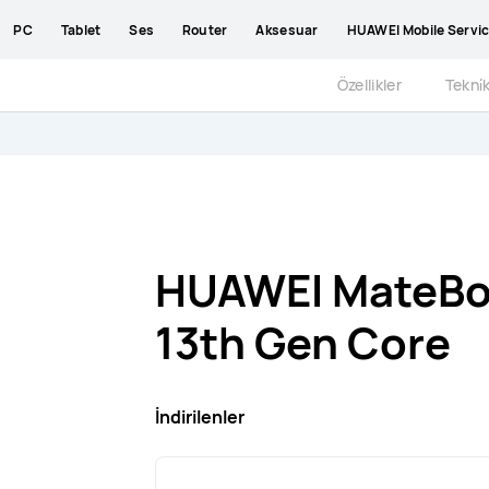
PC
Tablet
Ses
Router
Aksesuar
HUAWEI Mobile Servi
Özellikler
Tekni̇k
HUAWEI MateBo
13th Gen Core
İndirilenler