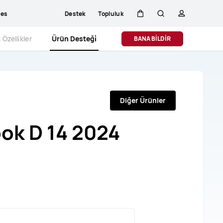
ces
Destek
Topluluk
Sepeti
Araştır
profili
 Özelli̇kler
Ürün Desteği̇
BANA BİLDİR
Diğer Ürünler
ok D 14 2024