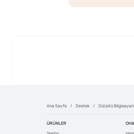
Ana Sayfa
Destek
Dizüstü Bilgisayarl
ÜRÜNLER
Onl
Telefon
Mesa