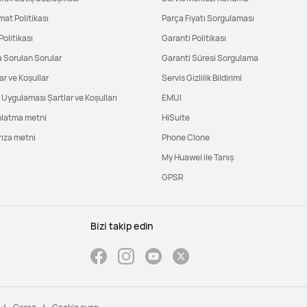
mat Politikası
Parça Fiyatı Sorgulaması
Politikası
Garanti Politikası
a Sorulan Sorular
Garanti Süresi Sorgulama
ar ve Koşullar
Servis Gizlilik Bildirimi
Uygulaması Şartlar ve Koşulları
EMUI
nlatma metni
HiSuite
rıza metni
Phone Clone
My Huawei ile Tanış
GPSR
Bizi takip edin