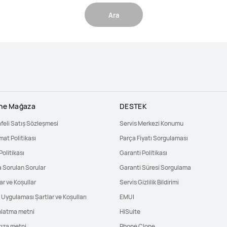
Ara
ine Mağaza
DESTEK
feli Satış Sözleşmesi
Servis Merkezi Konumu
mat Politikası
Parça Fiyatı Sorgulaması
Politikası
Garanti Politikası
a Sorulan Sorular
Garanti Süresi Sorgulama
ar ve Koşullar
Servis Gizlilik Bildirimi
Uygulaması Şartlar ve Koşulları
EMUI
nlatma metni
HiSuite
rıza metni
Phone Clone