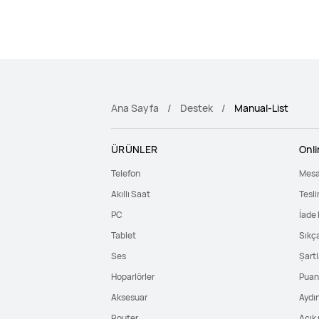
Ana Sayfa
Destek
Manual-List
ÜRÜNLER
Onl
Telefon
Mesa
Akıllı Saat
Tesli
PC
İade 
Tablet
Sıkç
Ses
Şartl
Hoparlörler
Puan 
Aksesuar
Aydı
Router
Açık 