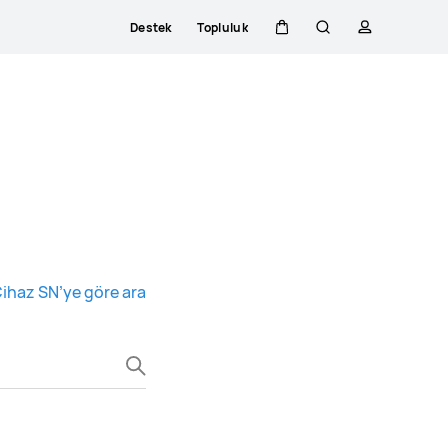
Destek
Topluluk
Sepeti
Araştır
profili
ihaz SN’ye göre ara