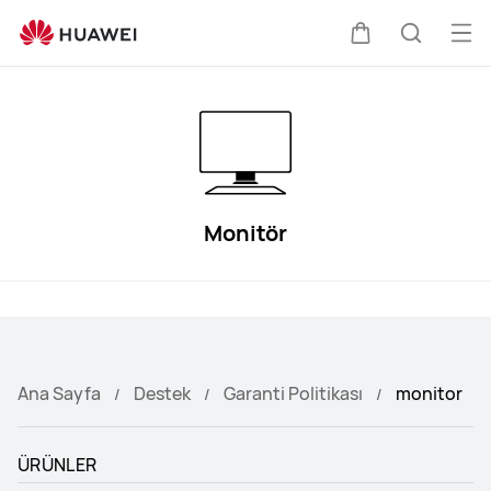
HUAWEI
Destek
Me
Sepeti
Araştır
aç
Monitör
Ana Sayfa
Destek
Garanti Politikası
monitor
ÜRÜNLER