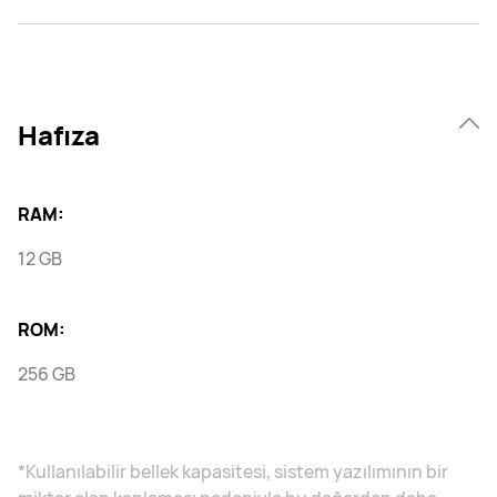
Hafıza
RAM:
12 GB
ROM:
256 GB
*Kullanılabilir bellek kapasitesi, sistem yazılımının bir