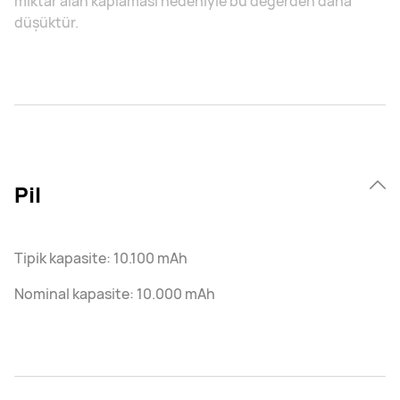
miktar alan kaplaması nedeniyle bu değerden daha
düşüktür.
Pil
Tipik kapasite: 10.100 mAh
Nominal kapasite: 10.000 mAh