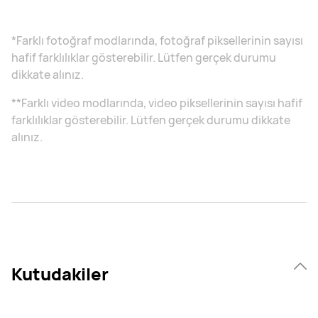
*Farklı fotoğraf modlarında, fotoğraf piksellerinin sayısı
hafif farklılıklar gösterebilir. Lütfen gerçek durumu
dikkate alınız.
**Farklı video modlarında, video piksellerinin sayısı hafif
farklılıklar gösterebilir. Lütfen gerçek durumu dikkate
alınız.
Kutudakiler