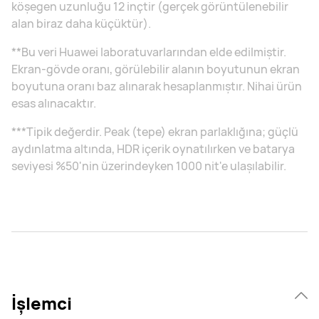
köşegen uzunluğu 12 inçtir (gerçek görüntülenebilir
alan biraz daha küçüktür).
**Bu veri Huawei laboratuvarlarından elde edilmiştir.
Ekran-gövde oranı, görülebilir alanın boyutunun ekran
boyutuna oranı baz alınarak hesaplanmıştır. Nihai ürün
esas alınacaktır.
***Tipik değerdir. Peak (tepe) ekran parlaklığına; güçlü
aydınlatma altında, HDR içerik oynatılırken ve batarya
seviyesi %50'nin üzerindeyken 1000 nit'e ulaşılabilir.
İşlemci