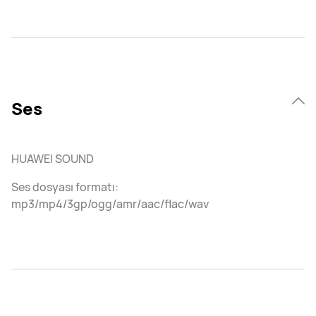
Ses
HUAWEI SOUND
Ses dosyası formatı:
mp3/mp4/3gp/ogg/amr/aac/flac/wav