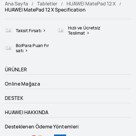
Ana Sayfa
Tabletler
HUAWEI MatePad 12 X
HUAWEI MatePad 12 X Specification
Hızlı ve Ücretsiz
Taksit Fırsatı
Teslimat
BolPara Puan Fır
satı
ÜRÜNLER
Online Mağaza
DESTEK
HUAWEI HAKKINDA
Desteklenen Ödeme Yöntemleri