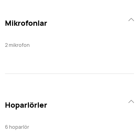
Mikrofonlar
2 mikrofon
Hoparlörler
6 hoparlör