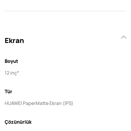
Ekran
Boyut
12 inç*
Tür
HUAWEI PaperMatte Ekran (IPS)
Çözünürlük