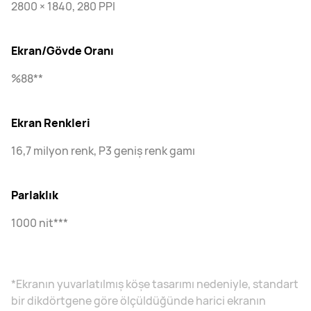
2800 × 1840, 280 PPI
Ekran/Gövde Oranı
%88**
Ekran Renkleri
16,7 milyon renk, P3 geniş renk gamı
Parlaklık
1000 nit***
*Ekranın yuvarlatılmış köşe tasarımı nedeniyle, standart
bir dikdörtgene göre ölçüldüğünde harici ekranın