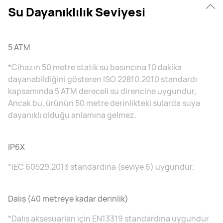
Su Dayanıklılık Seviyesi
5 ATM
*Cihazın 50 metre statik su basıncına 10 dakika
dayanabildiğini gösteren ISO 22810.2010 standardı
kapsamında 5 ATM dereceli su direncine uygundur,
Ancak bu, ürünün 50 metre derinlikteki sularda suya
dayanıklı olduğu anlamına gelmez.
IP6X
*IEC 60529.2013 standardına (seviye 6) uygundur.
Dalış (40 metreye kadar derinlik)
*Dalış aksesuarları için EN13319 standardına uygundur