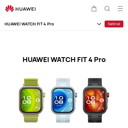
HUAWEI
WATCH
Me
Sepeti
Araştır
FIT
aç
Clo
4
HUAWEI WATCH FIT 4 Pro
Satın al
Pro
Specification
HUAWEI WATCH FIT 4 Pro