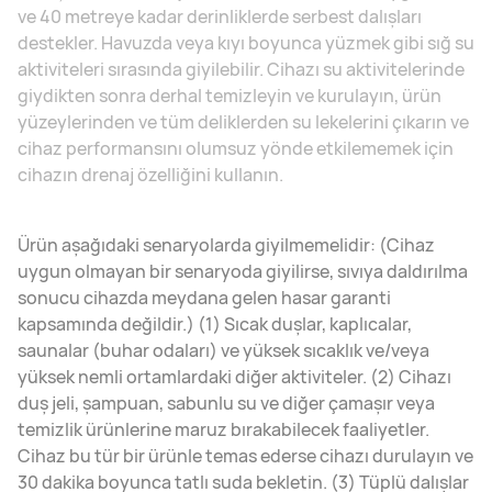
ve 40 metreye kadar derinliklerde serbest dalışları
destekler. Havuzda veya kıyı boyunca yüzmek gibi sığ su
aktiviteleri sırasında giyilebilir. Cihazı su aktivitelerinde
giydikten sonra derhal temizleyin ve kurulayın, ürün
yüzeylerinden ve tüm deliklerden su lekelerini çıkarın ve
cihaz performansını olumsuz yönde etkilememek için
cihazın drenaj özelliğini kullanın.
Ürün aşağıdaki senaryolarda giyilmemelidir: (Cihaz
uygun olmayan bir senaryoda giyilirse, sıvıya daldırılma
sonucu cihazda meydana gelen hasar garanti
kapsamında değildir.) (1) Sıcak duşlar, kaplıcalar,
saunalar (buhar odaları) ve yüksek sıcaklık ve/veya
yüksek nemli ortamlardaki diğer aktiviteler. (2) Cihazı
duş jeli, şampuan, sabunlu su ve diğer çamaşır veya
temizlik ürünlerine maruz bırakabilecek faaliyetler.
Cihaz bu tür bir ürünle temas ederse cihazı durulayın ve
30 dakika boyunca tatlı suda bekletin. (3) Tüplü dalışlar