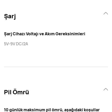
Şarj
Şarj Cihazı Voltajı ve Akım Gereksinimleri
5V-9V DC/2A
Pil Ömrü
10 günlük maksimum pil ömrü, aşağıdaki koşullar