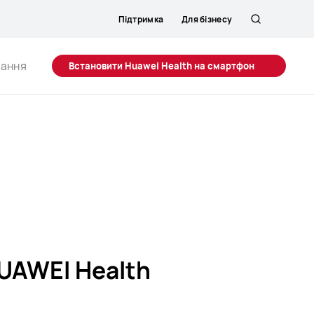
Підтримка
Для бізнесу
Пошук
вання
Встановити Huawei Health на смартфон
UAWEI Health