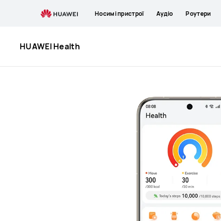
HUAWEI
Носимі пристрої
Аудіо
Роутери
Health
HUAWEI Health