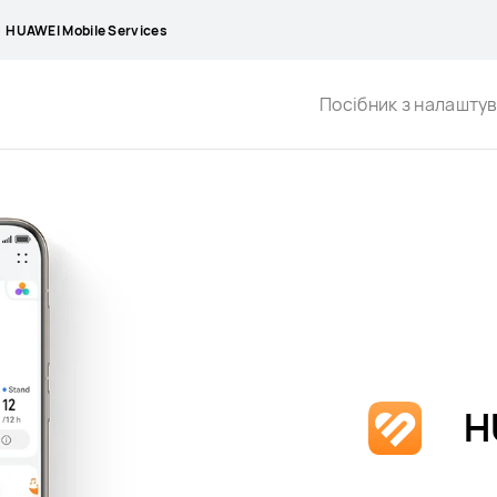
HUAWEI Mobile Services
Посібник з налашту
H