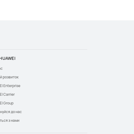
HUAWEI
ас
й розвиток
I Enterprise
I Carrier
I Group
нуйся до нас
ться з нами