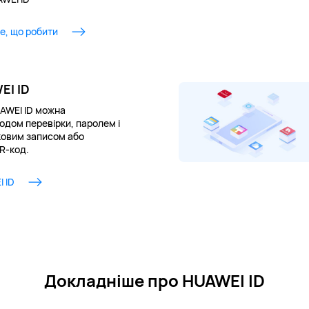
те, що робити
EI ID
AWEI ID можна
одом перевірки, паролем і
ковим записом або
R-код.
 ID
Докладніше про HUAWEI ID