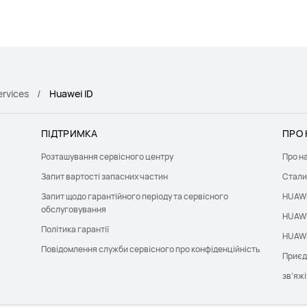
ervices
Huawei ID
ПІДТРИМКА
ПРО 
Розташування сервісного центру
Про н
Запит вартості запасних частин
Стали
Запит щодо гарантійного періоду та сервісного
HUAWE
обслуговування
HUAWE
Політика гарантії
HUAWE
Повідомлення служби сервісного про конфіденційність
Приєд
зв’яжі