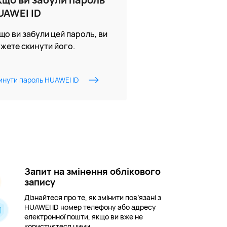
UAWEI ID
що ви забули цей пароль, ви
жете скинути його.
инути пароль HUAWEI ID
Запит на змінення облікового
запису
Дізнайтеся про те, як змінити пов’язані з
HUAWEI ID номер телефону або адресу
електронної пошти, якщо ви вже не
користуєтеся ними.