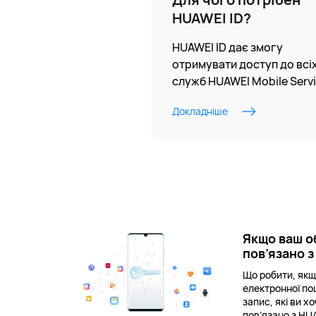
HUAWEI ID?
HUAWEI ID дає змогу
отримувати доступ до всі
служб HUAWEI Mobile Servi
Докладніше
Якщо ваш о
пов’язано з
Що робити, якщ
електронної по
запис, які ви 
пов’язано з HU