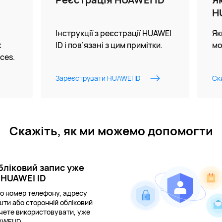
H
Інструкції з реєстрації HUAWEI
Як
х
ID і пов’язані з цим примітки.
мо
ces.
Зареєструвати HUAWEI ID
Ск
Скажіть, як ми можемо допомогти
бліковий запис уже
 HUAWEI ID
о номер телефону, адресу
шти або сторонній обліковий
хочете використовувати, уже
AWEI ID