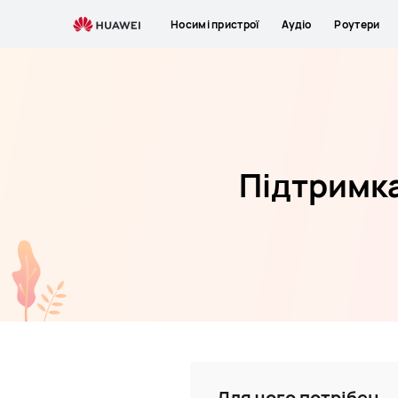
Huawei
Носимі пристрої
Аудіо
Роутери
ID
Підтримка
Для чого потрібен