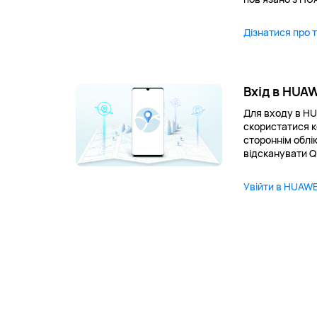
Дізнатися про 
Вхід в HUAW
Для входу в HU
скористатися к
стороннім облі
відсканувати Q
Увійти в HUAWEI