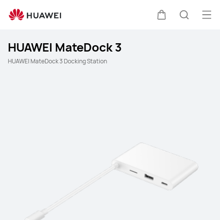
Men
Warenkorb
Suche
HUAWEI MateDock 3
HUAWEI MateDock 3 Docking Station