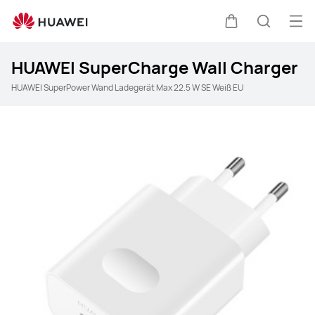
Men
Warenkorb
Suche
HUAWEI SuperCharge Wall Charger
HUAWEI SuperPower Wand Ladegerät Max 22.5 W SE Weiß EU