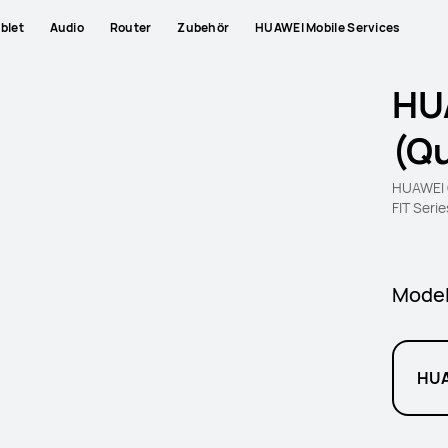
blet
Audio
Router
Zubehör
HUAWEI Mobile Services
HU
(Qu
HUAWEI 
FIT Serie
Model
HUA