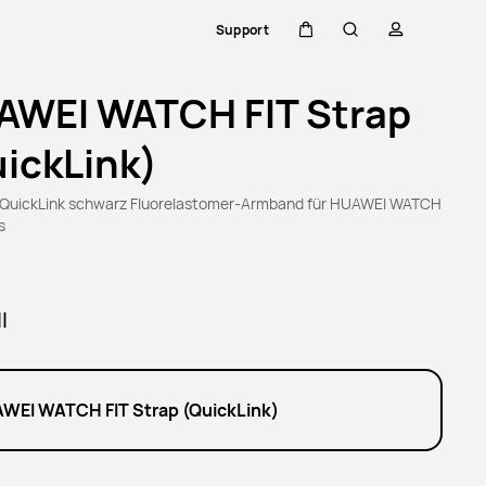
Support
Warenkorb
Suche
profil
AWEI WATCH FIT Strap
ickLink)
QuickLink schwarz Fluorelastomer-Armband für HUAWEI WATCH
s
l
WEI WATCH FIT Strap (QuickLink)