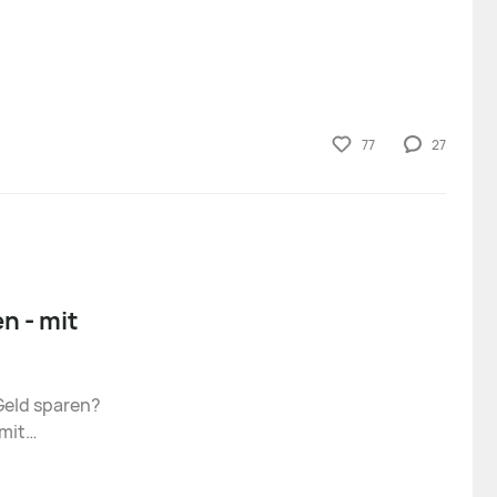
77
27
n - mit
 mit
martphone,
ächsten. Wie