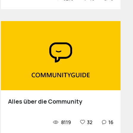
Alles über die Community
8119
32
16