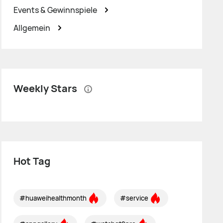
Events & Gewinnspiele
Allgemein
Weekly Stars
Hot Tag
#huaweihealthmonth
#service