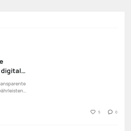
e
digitale
transparente
ährleisten,
itieren
en des
5
0