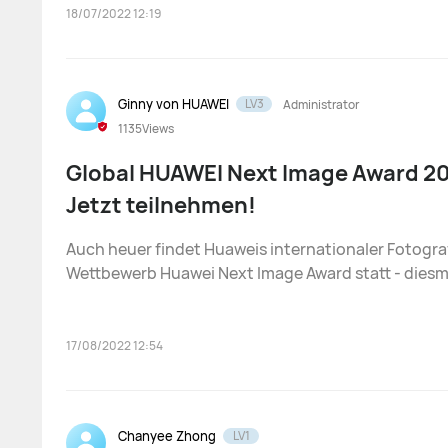
das funktioni
18/07/2022 12:19
Ginny von HUAWEI
LV3
Administrator
1135
Views
Global HUAWEI Next Image Award 202
Jetzt teilnehmen!
Auch heuer findet Huaweis internationaler Fotogra
Wettbewerb Huawei Next Image Award statt - diesm
dem Motto „Inspire the World” 🌍✨ Die Huawei Next Image
Awards sollen die nächste Generation von Fotokün
ermutigen, qualitat
17/08/2022 12:54
Chanyee Zhong
LV1