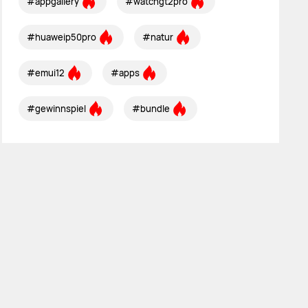
#appgallery
#watchgt2pro
#huaweip50pro
#natur
#emui12
#apps
#gewinnspiel
#bundle