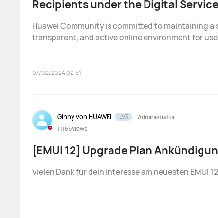
Recipients under the Digital Servic
(EU)
Huawei Community is committed to maintaining a s
transparent, and active online environment for use
everyone benefits from a healthy internet environm
accordance with the requirements of the European
(EU) Digital Servic
07/02/2024 02:51
Ginny von HUAWEI
LV3
Administrator
11166
Views
[EMUI 12] Upgrade Plan Ankündigu