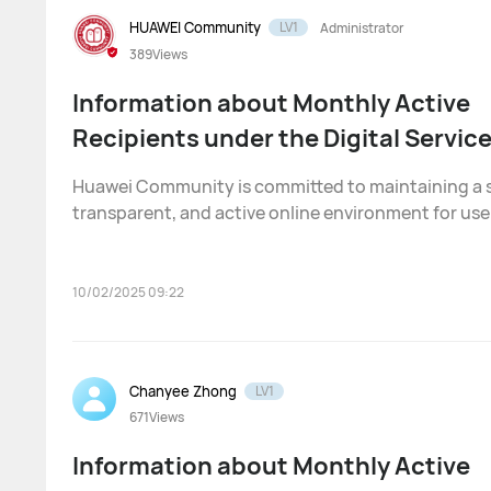
HUAWEI Community
LV1
Administrator
389
Views
Information about Monthly Active
Recipients under the Digital Servic
(EU)
Huawei Community is committed to maintaining a s
transparent, and active online environment for use
everyone benefits from a healthy internet environm
accordance with the requirements of the European
(EU) Digital Servic
10/02/2025 09:22
Chanyee Zhong
LV1
671
Views
Information about Monthly Active