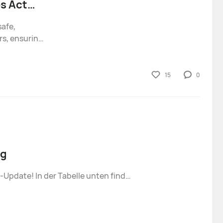
es Act
afe,
rs, ensuring
ent. In
 Union's
15
0
ng
Vielen Dank für dein Interesse am neuesten EMUI 12-Update! In der Tabelle unten findest du die aktuellsten Informationen zum EMUI 12 Upgrade-Plan für ausgewählte offene Geräte in jeder Region. Huawei wird die Informationen von Zeit zu Zeit inner