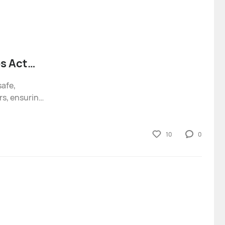
es Act
afe,
rs, ensuring
ent. In
 Union's
10
0