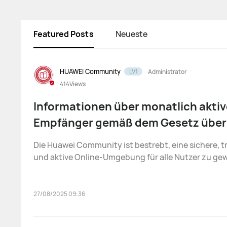
Featured Posts
Neueste
HUAWEI Community
LV1
Administrator
414
Views
Informationen über monatlich aktiv
Empfänger gemäß dem Gesetz über 
Services (EU)
Die Huawei Community ist bestrebt, eine sichere, 
und aktive Online-Umgebung für alle Nutzer zu gew
damit alle von einem gesunden Internetumfeld prof
können. In Übereinstimmung mit den Anforderung
Gesetzes über dig
27/08/2025 09:36