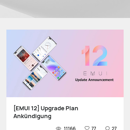
[EMUI 12] Upgrade Plan
Ankündigung
11166
77
27