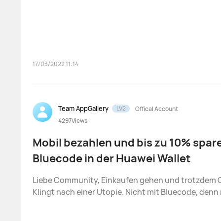
17/03/2022 11:14
Team AppGallery
LV2
Offical Account
4297
Views
Mobil bezahlen und bis zu 10% spare
Bluecode in der Huawei Wallet
Liebe Community, Einkaufen gehen und trotzdem Geld sparen?
Klingt nach einer Utopie. Nicht mit Bluecode, denn
Bluecode, der mobilen Payment Lösung für euer S
spart ihr bei eurem Einkauf gleich schon für den n