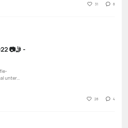
31
8
2 📷🤳 -
fie-
al unter
stler:innen
28
4