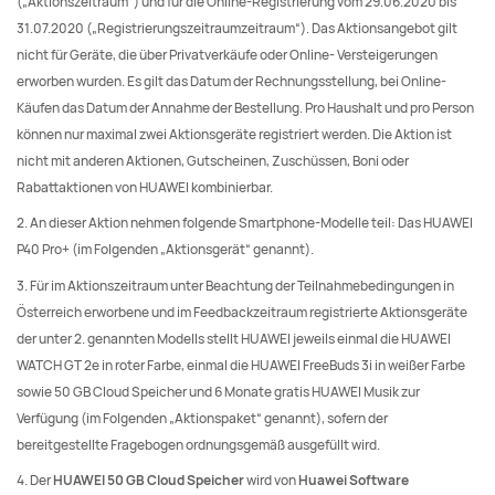
(„Aktionszeitraum“) und für die Online-Registrierung vom 29.06.2020 bis
31.07.2020 („Registrierungszeitraumzeitraum“). Das Aktionsangebot gilt
nicht für Geräte, die über Privatverkäufe oder Online- Versteigerungen
erworben wurden. Es gilt das Datum der Rechnungsstellung, bei Online-
Käufen das Datum der Annahme der Bestellung. Pro Haushalt und pro Person
können nur maximal zwei Aktionsgeräte registriert werden. Die Aktion ist
nicht mit anderen Aktionen, Gutscheinen, Zuschüssen, Boni oder
Rabattaktionen von HUAWEI kombinierbar.
2. An dieser Aktion nehmen folgende Smartphone-Modelle teil: Das HUAWEI
P40 Pro+ (im Folgenden „Aktionsgerät“ genannt).
3. Für im Aktionszeitraum unter Beachtung der Teilnahmebedingungen in
Österreich erworbene und im Feedbackzeitraum registrierte Aktionsgeräte
der unter 2. genannten Modells stellt HUAWEI jeweils einmal die HUAWEI
WATCH GT 2e in roter Farbe, einmal die HUAWEI FreeBuds 3i in weißer Farbe
sowie 50 GB Cloud Speicher und 6 Monate gratis HUAWEI Musik zur
Verfügung (im Folgenden „Aktionspaket“ genannt), sofern der
bereitgestellte Fragebogen ordnungsgemäß ausgefüllt wird.
4. Der
HUAWEI 50 GB Cloud Speicher
wird von
Huawei Software