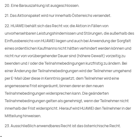
20. Eine Barauszahlung ist ausgeschlossen.
21. Das Aktionspaket wird nur innerhalb Österreichs versendet.
22. HUAWEI behält sich das Recht vor, die Aktion in Fällen von
unvorhersehbaren Leistungshindernissen und Störungen, die außerhalb des
Einflussbereichs von HUAWEI liegen und auch bei Anwendung der Sorgfalt
eines ordentlichen Kaufmanns nicht hätten verhindert werden können und
nicht nur von vorübergehender Dauer sind (höhere Gewalt) vorzeitig zu
beenden und / oder die Teilnahmebedingungen kurzfristig zu ändern. Bei
einer Änderung der Teilnahmebedingungen wird der Teilnehmer umgehend
per E-Mail über diese in Kenntnis gesetzt; dem Teilnehmer wird eine
angemessene Frist eingeräumt, binnen derer er den neuen
Teilnahmebedingungen widersprechen kann. Die geänderten
Teilnahmebedingungen gelten als genehmigt, wenn der Teilnehmer nicht
innerhalb der Frist widerspricht. Hierauf wird HUAWEI den Teilnehmer in der
Mitteilung hinweisen.
23. Ausschließlich anwendbares Recht ist das österrichische Recht.
-