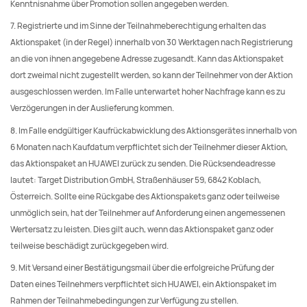
Kenntnisnahme über Promotion sollen angegeben werden.
7. Registrierte und im Sinne der Teilnahmeberechtigung erhalten das
Aktionspaket (in der Regel) innerhalb von 30 Werktagen nach Registrierung
an die von ihnen angegebene Adresse zugesandt. Kann das Aktionspaket
dort zweimal nicht zugestellt werden, so kann der Teilnehmer von der Aktion
ausgeschlossen werden. Im Falle unterwartet hoher Nachfrage kann es zu
Verzögerungen in der Auslieferung kommen.
8. Im Falle endgültiger Kaufrückabwicklung des Aktionsgerätes innerhalb von
6 Monaten nach Kaufdatum verpflichtet sich der Teilnehmer dieser Aktion,
das Aktionspaket an HUAWEI zurück zu senden. Die Rücksendeadresse
lautet: Target Distribution GmbH, Straßenhäuser 59, 6842 Koblach,
Österreich. Sollte eine Rückgabe des Aktionspakets ganz oder teilweise
unmöglich sein, hat der Teilnehmer auf Anforderung einen angemessenen
Wertersatz zu leisten. Dies gilt auch, wenn das Aktionspaket ganz oder
teilweise beschädigt zurückgegeben wird.
9. Mit Versand einer Bestätigungsmail über die erfolgreiche Prüfung der
Daten eines Teilnehmers verpflichtet sich HUAWEI, ein Aktionspaket im
Rahmen der Teilnahmebedingungen zur Verfügung zu stellen.