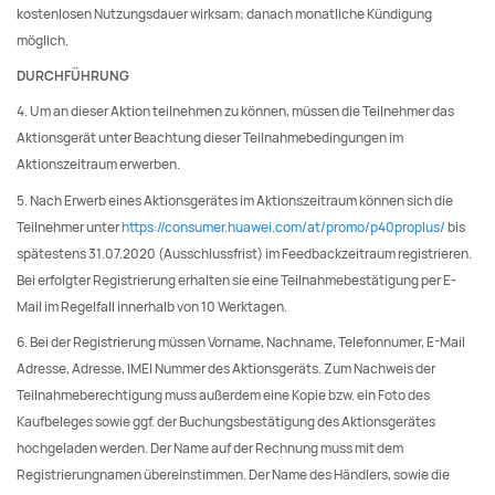
kostenlosen Nutzungsdauer wirksam; danach monatliche Kündigung
möglich.
DURCHFÜHRUNG
4. Um an dieser Aktion teilnehmen zu können, müssen die Teilnehmer das
Aktionsgerät unter Beachtung dieser Teilnahmebedingungen im
Aktionszeitraum erwerben.
5. Nach Erwerb eines Aktionsgerätes im Aktionszeitraum können sich die
Teilnehmer unter
https://consumer.huawei.com/at/promo/p40proplus/
bis
spätestens 31.07.2020 (Ausschlussfrist) im Feedbackzeitraum registrieren.
Bei erfolgter Registrierung erhalten sie eine Teilnahmebestätigung per E-
Mail im Regelfall innerhalb von 10 Werktagen.
6. Bei der Registrierung müssen Vorname, Nachname, Telefonnumer, E-Mail
Adresse, Adresse, IMEI Nummer des Aktionsgeräts. Zum Nachweis der
Teilnahmeberechtigung muss außerdem eine Kopie bzw. ein Foto des
Kaufbeleges sowie ggf. der Buchungsbestätigung des Aktionsgerätes
hochgeladen werden. Der Name auf der Rechnung muss mit dem
Registrierungnamen übereinstimmen. Der Name des Händlers, sowie die