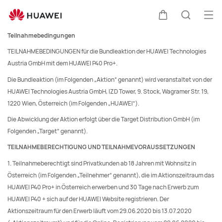
Terms
Me
Warenkorb
Suche
öff
Clo
Teilnahmebedingungen
TEILNAHMEBEDINGUNGEN für die Bundleaktion der HUAWEI Technologies
Austria GmbH mit dem HUAWEI P40 Pro+.
Die Bundleaktion (im Folgenden „Aktion“ genannt) wird veranstaltet von der
HUAWEI Technologies Austria GmbH, IZD Tower, 9. Stock, Wagramer Str. 19,
1220 Wien, Österreich (im Folgenden „HUAWEI“).
Die Abwicklung der Aktion erfolgt über die Target Distribution GmbH (im
Folgenden „Target“ genannt).
TEILNAHMEBERECHTIGUNG UND TEILNAHMEVORAUSSETZUNGEN
1. Teilnahmeberechtigt sind Privatkunden ab 18 Jahren mit Wohnsitz in
Österreich (im Folgenden „Teilnehmer“ genannt), die im Aktionszeitraum das
HUAWEI P40 Pro+ in Österreich erwerben und 30 Tage nach Erwerb zum
HUAWEI P40 + sich auf der HUAWEI Website registrieren. Der
Aktionszeitraum für den Erwerb läuft vom 29.06.2020 bis 13.07.2020