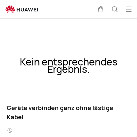
Me
Warenkorb
Suche
öff
Kein entsprechendes
Ergebnis.
Geräte verbinden ganz ohne lästige
Kabel