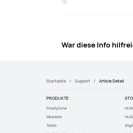
War diese Info hilfre
Startseite
Support
Article Detail
PRODUKTE
STO
Smartphone
HUAW
Wearable
HUAW
Tablet
Allg