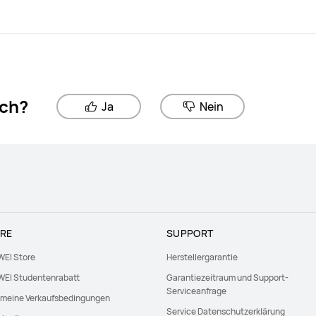
ich?
Ja
Nein
RE
SUPPORT
EI Store
Herstellergarantie
EI Studentenrabatt
Garantiezeitraum und Support-
Serviceanfrage
emeine Verkaufsbedingungen
Service Datenschutzerklärung