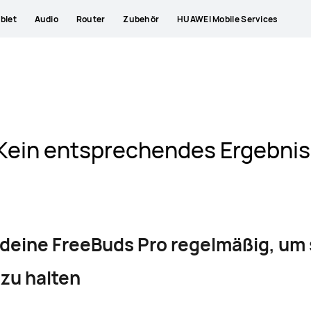
blet
Audio
Router
Zubehör
HUAWEI Mobile Services
Kein entsprechendes Ergebnis
 deine FreeBuds Pro regelmäßig, um 
zu halten