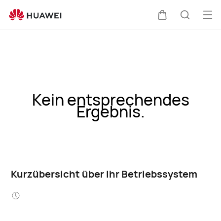
Me
Warenkorb
Suche
öff
Kein entsprechendes
Ergebnis.
Kurzübersicht über Ihr Betriebssystem