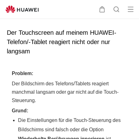
Me
W
S
nü
a
u
öff
r
c
Der Touchscreen auf meinem HUAWEI-
ne
e
h
Telefon/-Tablet reagiert nicht oder nur
n
n
e
langsam
k
o
r
Problem:
b
Der Bildschirm des Telefons/Tablets reagiert
manchmal langsam oder gar nicht auf die Touch-
Steuerung.
Grund:
Die Einstellungen für die Touch-Steuerung des
Bildschirms sind falsch oder die Option
Wiederholte Berührungen ignorieren
ist