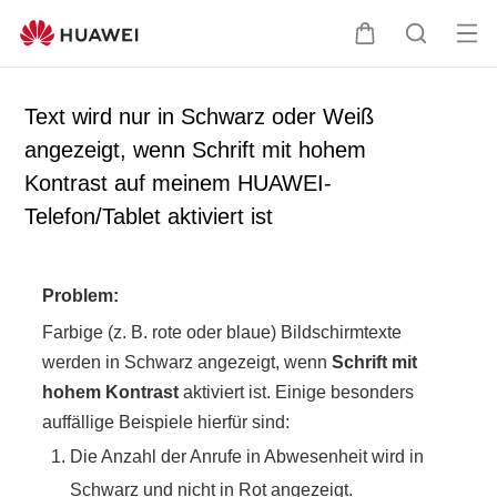
Me
W
S
nü
a
u
öff
r
c
Text wird nur in Schwarz oder Weiß
ne
e
h
angezeigt, wenn Schrift mit hohem
n
n
e
Kontrast auf meinem HUAWEI-
k
o
Telefon/Tablet aktiviert ist
r
b
Problem:
Farbige (z. B. rote oder blaue) Bildschirmtexte
werden in Schwarz angezeigt, wenn
Schrift mit
hohem Kontrast
aktiviert ist. Einige besonders
auffällige Beispiele hierfür sind:
Die Anzahl der Anrufe in Abwesenheit wird in
Schwarz und nicht in Rot angezeigt.