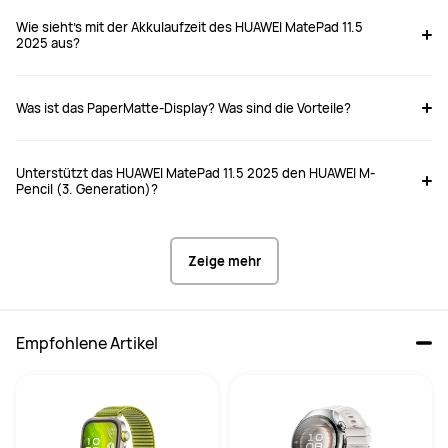
Ab 369,00 €
Ab 649,00 €
UVP
399,00 €
UVP
999,00 €
Wie sieht's mit der Akkulaufzeit des HUAWEI MatePad 11.5
2025 aus?
Kaufen
Kaufen
Was ist das PaperMatte-Display? Was sind die Vorteile?
Displaygröße
Displaygröße
Unterstützt das HUAWEI MatePad 11.5 2025 den HUAWEI M-
11,5 Zoll
12,2 Zoll
Pencil (3. Generation)?
Größe
Größe
262.63 mm*177.53 mm*6.1 mm
260.98*177.26*6.2 mm
Zeige mehr
Gewicht
Gewicht
515g
512g
Empfohlene Artikel
Speicher
Speicher
8GB RAM+128GB ROM

12GB RAM+512GB ROM
8GB RAM+256GB ROM"