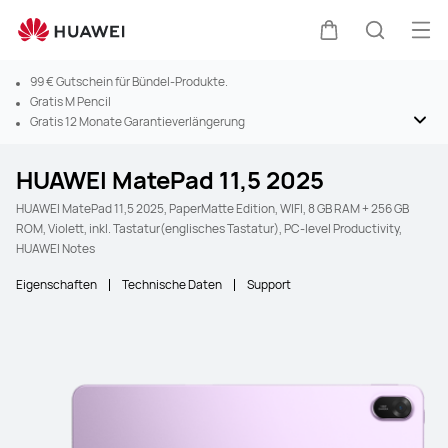
Men
Warenkorb
Suche
99 € Gutschein für Bündel-Produkte.
Gratis M Pencil
Gratis 12 Monate Garantieverlängerung
HUAWEI MatePad 11,5 2025
HUAWEI MatePad 11,5 2025, PaperMatte Edition, WIFI, 8 GB RAM + 256 GB
ROM, Violett, inkl. Tastatur(englisches Tastatur), PC-level Productivity,
HUAWEI Notes
Eigenschaften
Technische Daten
Support