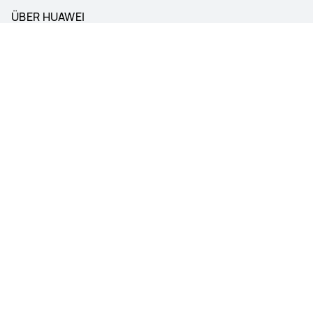
ÜBER HUAWEI
Unterstützte Zahlungsarten
Folgen Sie uns
Austria - Deutsch
Site Map
Nutzungsbedingungen
Datenschutzerklärung