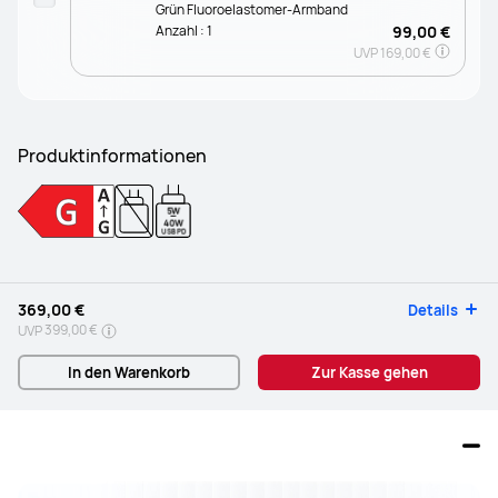
Grün Fluoroelastomer-Armband
Anzahl :
1
99,00 €
UVP
169,00 €
Produktinformationen
5W
-
40W
USB PD
369,00 €
Details
399,00 €
UVP
In den Warenkorb
Zur Kasse gehen