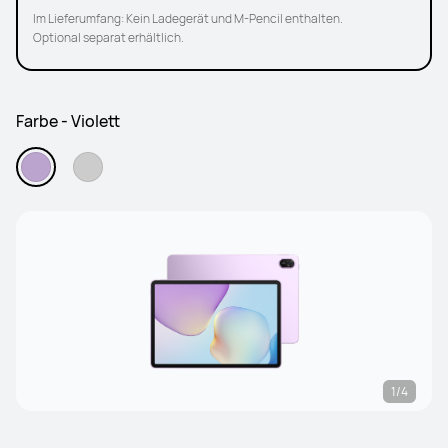
Im Lieferumfang: Kein Ladegerät und M-Pencil enthalten.
Optional separat erhältlich.
Farbe - Violett
1/4