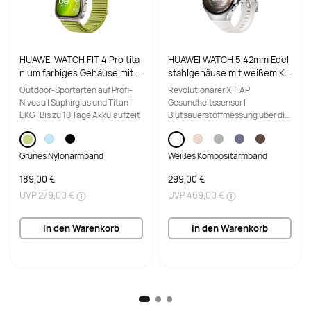
Akkukapazität
Akkukapazität
10,100mAh (typischer Wert)
10100mAh (typischer Wert)
HUAWEI WATCH FIT 4 Pro tita
HUAWEI WATCH 5 42mm Edel
Stromversorgung
Stromversorgung
nium farbiges Gehäuse mit g
stahlgehäuse mit weißem Ko
40W
100W
rünem Nylonarmband
mpositarmband
Outdoor-Sportarten auf Profi-
Revolutionärer X-TAP
Niveau | Saphirglas und Titan |
Gesundheitssensor |
Auflösung
Auflösung
EKG | Bis zu 10 Tage Akkulaufzeit
Blutsauerstoffmessung über die
Fingerspitze | eSIM
2456 × 1600
2800 x 1840
Mobiltelefonie
Grünes Nylonarmband
Weißes Kompositarmband
Bildwiederholfrequenz
Bildwiederholfrequenz
189,00 €
299,00 €
120 Hz
144 Hz
UVP
279,00 €
UVP
469,00 €
PPI
PPI
In den Warenkorb
In den Warenkorb
256 PPI
274 PPI
Helligkeit
Helligkeit
600 nits(peak)
2000 nits （typ.)