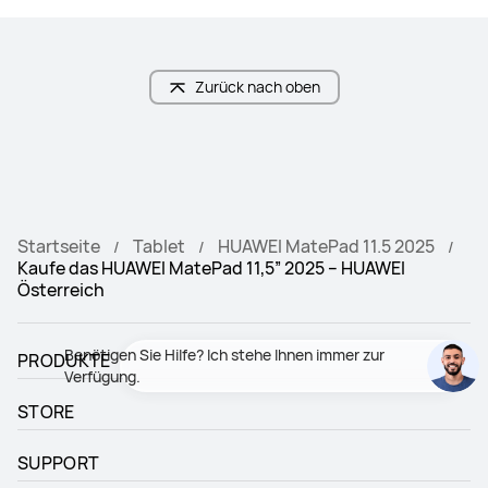
Material
Material
LCD
Tandem OLED
PaperMatte Edition
Zurück nach oben
PaperMatte Edition
Augenfreundliches PaperMatte-
PaperMatte Display 2.0 Blendfrei

Display

Reflexionsarm

Augenkomfort wie bei natürlichem 
Fingerspurenresistent.
Licht

"Blendfrei

Reflexionsarm

Fingerspurenresistent."
Startseite
Tablet
HUAWEI MatePad 11.5 2025
Weitwinkel-Rückkamera
Weitwinkel-Rückkamera
Kaufe das HUAWEI MatePad 11,5” 2025 – HUAWEI
Österreich
8 MP, F2.2
8 MP, F2.0
Primäre Rückkamera
Primäre Rückkamera
PRODUKTE
13 MP, F1.8
50 MP, F1.8/8 MP, F2.2
STORE
Audio
Audio
4*Lautsprecher, 2*Mikrofone
4*Lautsprecher 4*Mikrofone
SUPPORT