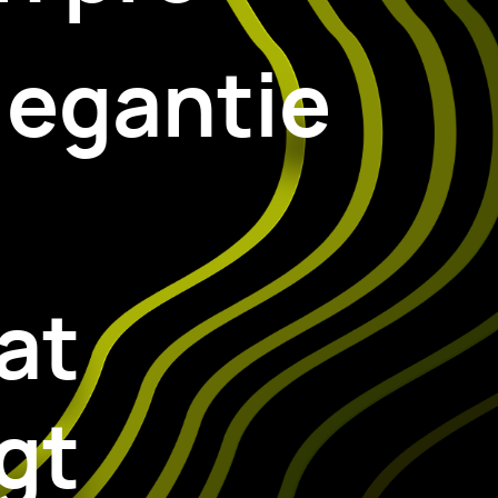
legantie
at
gt