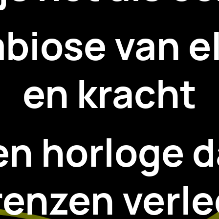
biose van e
en kracht
en horloge d
renzen verle