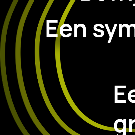
Een sym
E
g