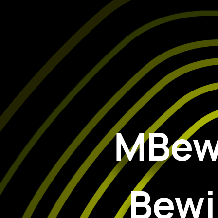
MBewe
Bewi