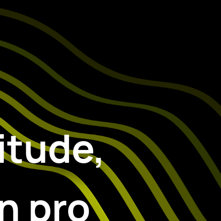
itude,
n pro