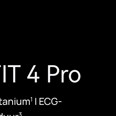
itanium
| ECG-
1
3