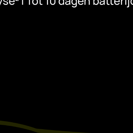
yse
| Tot 10 dagen batteri