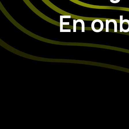
En onb