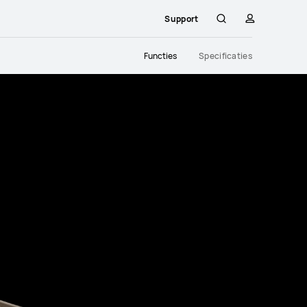
Support
Zoeken
profiel
Close
Functies
Specificaties