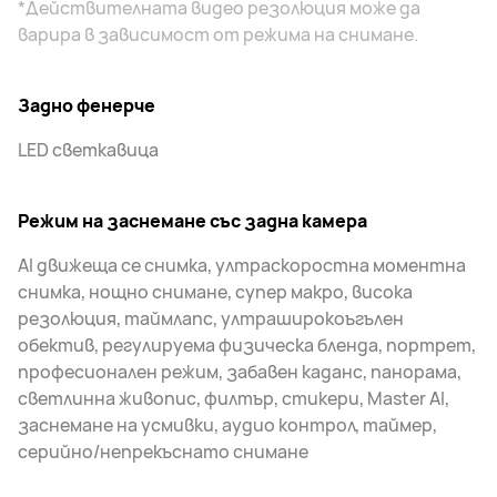
*Действителната видео резолюция може да
варира в зависимост от режима на снимане.
Задно фенерче
LED светкавица
Режим на заснемане със задна камера
AI движеща се снимка, ултраскоростна моментна
снимка, нощно снимане, супер макро, висока
резолюция, таймлапс, ултраширокоъгълен
обектив, регулируема физическа бленда, портрет,
професионален режим, забавен каданс, панорама,
светлинна живопис, филтър, стикери, Master AI,
заснемане на усмивки, аудио контрол, таймер,
серийно/непрекъснато снимане