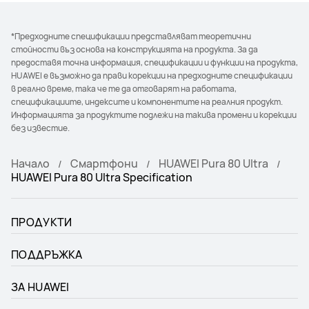
*Предходните спецификации представляват теоретични
стойности въз основа на конструкцията на продукта. За да
предоставя точна информация, спецификации и функции на продукта,
HUAWEI е възможно да прави корекции на предходните спецификации
в реално време, така че те да отговарят на работата,
спецификациите, индексите и компонентите на реалния продукт.
Информацията за продуктите подлежи на такива промени и корекции
без известие.
Начало
Смартфони
HUAWEI Pura 80 Ultra
HUAWEI Pura 80 Ultra Specification
ПРОДУКТИ
ПОДДРЪЖКА
ЗА HUAWEI