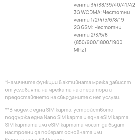
ленти 34/38/39/40/41/42
3G WCDMA: Честотни
ленти 1/2/4/5/6/8/19
2G GSM: Честотни
ленти 2/3/5/8
(850/900/1800/1900
MHz)
*Наличните функции в активната мрежа зависят
от условията на мрежата на оператора и
предоставянето на свързаните с нея услуги.
**В модел с една SIM карта, устройството
поддържа една Nano SIM карта и една eSIM карта.
SIM картата или eSIM картата могат да бъдат
настроени да поберат основната или
вторичната SIM карта.