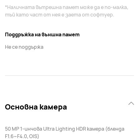
*Наличната вътрешна памет може да е по-малка,
тъй като част от нея е заета от софтуер.
Поддръжка на външна памет
Не се поддържа
Основна камера
50 MP 1-инчова Ultra Lighting HDR камера (бленда
F1.6~F4.0, OIS)