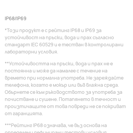
IP68/IP69
*Този продукт е с рейтинг IP68 и IP69 за
устойчивост на пръски, вода и прах съгласно
стандарт IEC 60529 и е тестван в контролирани
лабораторни условия.
**Устойчивостта на пръски, вода и прах не е
постоянна и може да намалее с течение на
времето при нормална употреба. Не зареждайте
телефона, когато е мокър или във влажна среда.
Обърнете се към ръководството за употреба за
почистване и сушене. Потапянето в течност и
произтичащите от това повреди не се покриват
от гаранцията.
***Рейтинг IP68 означава, че въз основа на
определени дефинирани тестови условия