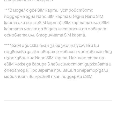
***В модел с две SIM карти, устройството
поддържа една Nano SIM карта и (една Nano SIM
карта или една eSIM карта). SIM картата или eSIM
картата могат да бъдат настроени да поберат
основната или вторичната SIM карта.
****eSIM изисква план за безжична услуга и Ви
позволява да активирате мобилен мрежов план без
използване на Nano SIM карта. Наличността на
eSIM може да варира в зависимост от държавата и
оператора. Проверете при Вашия оператор дали
мобилният Ви мрежов план поддържа eSIM.