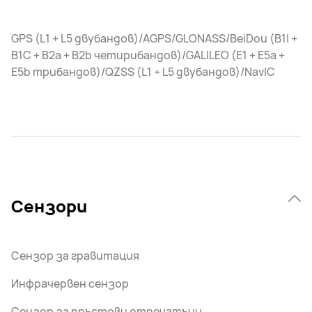
GPS (L1 + L5 двубандов)/AGPS/GLONASS/BeiDou (B1I +
B1C + B2a + B2b четирибандов)/GALILEO (E1 + E5a +
E5b трибандов)/QZSS (L1 + L5 двубандов)/NavIC
Сензори
Сензор за гравитация
Инфрачервен сензор
Сензор за пръстови отпечатъци