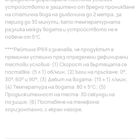
устройството е защитено от вредно проникване
на статична вода на дълбочина до 2 метра, за
период до 30 минути, като температурната
разлика между водата и устройството не е
повече от 5℃.
****Рейтинг IP69 означава, че продуктът е
преминал успешно през определени дефинирани
тестови условия: (1) Скорост на въртящата се
поставка: (5 ± 1) об/мин; (2) Ъгли на пръскане: 0°,
30°, 60° и 90°; (3) Дебит на водата: (15 ± 1) л/мин;
(4) Температура на водата: 80 ± 5℃; (5)
Продължителност на теста: 30 секунди на
позиция; (6) Поставяне на телефона:
хоризонтално, с екран нагоре.