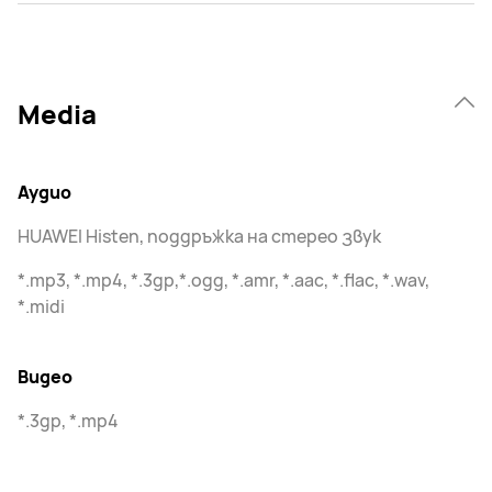
Media
Аудио
HUAWEI Histen, поддръжка на стерео звук
*.mp3, *.mp4, *.3gp,*.ogg, *.amr, *.aac, *.flac, *.wav,
*.midi
Видео
*.3gp, *.mp4