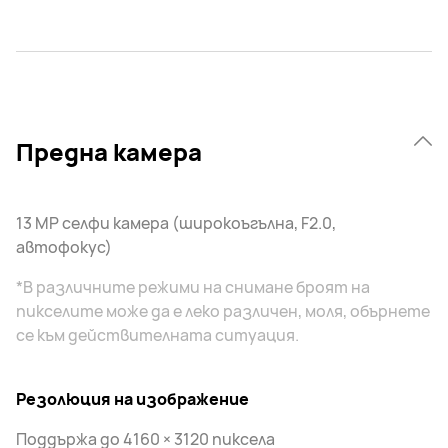
Предна камера
13 MP селфи камера (широкоъгълна, F2.0,
автофокус)
*В различните режими на снимане броят на
пикселите може да е леко различен, моля, обърнете
се към действителната ситуация.
Резолюция на изображение
Поддържа до 4160 × 3120 пиксела