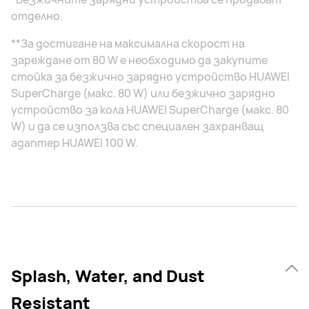
отделно.
**За достигане на максимална скорост на
зареждане от 80 W е необходимо да закупите
стойка за безжично зарядно устройство HUAWEI
SuperCharge (макс. 80 W) или безжично зарядно
устройство за кола HUAWEI SuperCharge (макс. 80
W) и да се използва със специален захранващ
адаптер HUAWEI 100 W.
Splash, Water, and Dust
Resistant