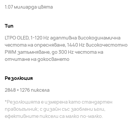
1.07 милиарда цвята
Тип
LTPO OLED, 1-120 Hz адаптивна високодинамична
честота на опресняване, 1440 Hz високочестотно
PWM затъмняване, до 300 Hz честота на
отчитане на докосването
Резолюция
2848 × 1276 пиксела
*Резолюцията е измерена като стандартен
правоъгълник; с дизайн със заоблени ъгли,
ефективните пиксели са малко по-малко.