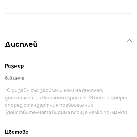
Дисплей
Размер
6.8 инча
*С дизайн със заоблени ъгли на дисплея,
диагоналът на външния екран е 6.78 инча, измерен
според стандартния правоъгълник
(действителната видима площ е малко по-малка).
Цветове