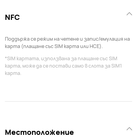
NFC
Поддържа се режим на четене и запис/емулация на
карта (плащане със SIM карта или HCE).
*SIM картата, използвана за плащане със SIM
карта, може да се постави само в слота за SIM1
карта.
Местоположение