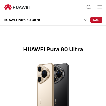
HUAWEI
Pura
От
Търсен
80
на
Ultra
HUAWEI Pura 80 Ultra
Купи
ме
Specification
HUAWEI Pura 80 Ultra