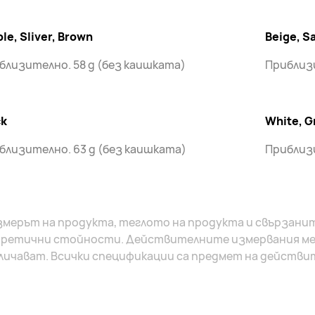
le, Sliver, Brown
Beige, S
близително. 58 g (без каишката)
Приблизи
ck
White, G
близително. 63 g (без каишката)
Приблизи
змерът на продукта, теглото на продукта и свързанит
ретични стойности. Действителните измервания ме
личават. Всички спецификации са предмет на действи