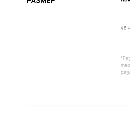
РАЗМЕР
46 м
*Ра
тео
раз