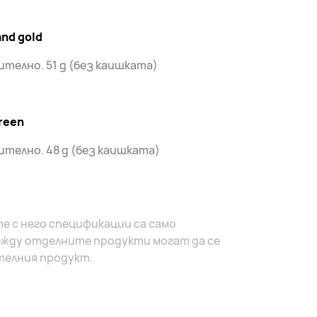
and gold
телно. 51 g (без каишката)
reen
телно. 48 g (без каишката)
е с него спецификации са само
жду отделните продукти могат да се
телния продукт.