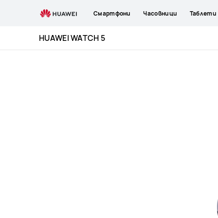
HUAWEI
Смартфони
Часовници
Таблети
WATCH
5
HUAWEI WATCH 5
Specification