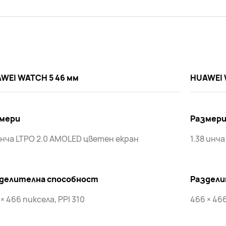
WEI WATCH 5 46 мм
HUAWEI 
мери
Размер
 инча LTPO 2.0 AMOLED цветен екран
1.38 инч
делителна способност
Раздели
× 466 пиксела, PPI 310
466 × 466