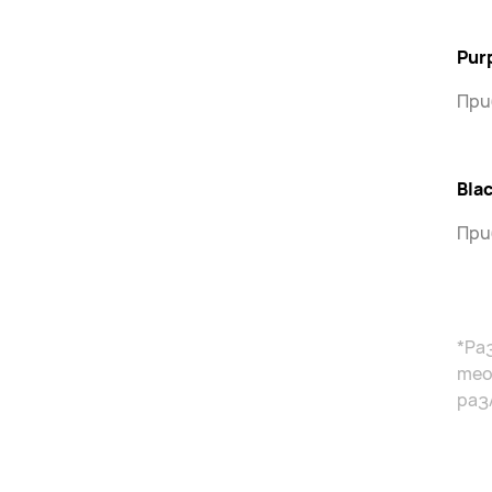
Purp
При
Bla
При
*Ра
тео
раз