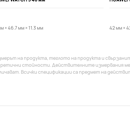
м × 46.7 мм × 11.3 мм
42 мм × 4
змерът на продукта, теглото на продукта и свързанит
ретични стойности. Действителните измервания ме
личават. Всички спецификации са предмет на действи