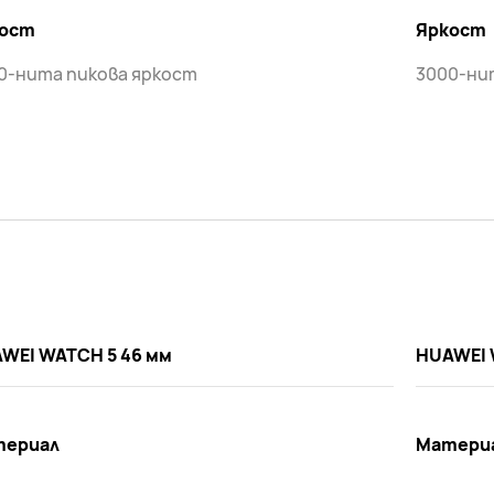
ост
Яркост
0-нита пикова яркост
3000-ни
WEI WATCH 5 46 мм
HUAWEI 
териал
Матери