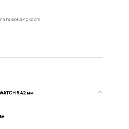
та пикова яркост
WATCH 5 42 мм
ал