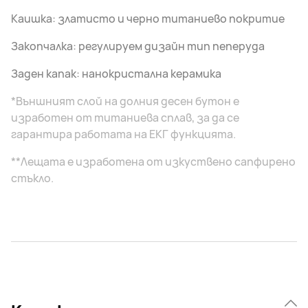
Каишка: златисто и черно титаниево покритие
Закопчалка: регулируем дизайн тип пеперуда
Заден капак: нанокристална керамика
*Външният слой на долния десен бутон е
изработен от титаниева сплав, за да се
гарантира работата на ЕКГ функцията.
**Лещата е изработена от изкуствено сапфирено
стъкло.