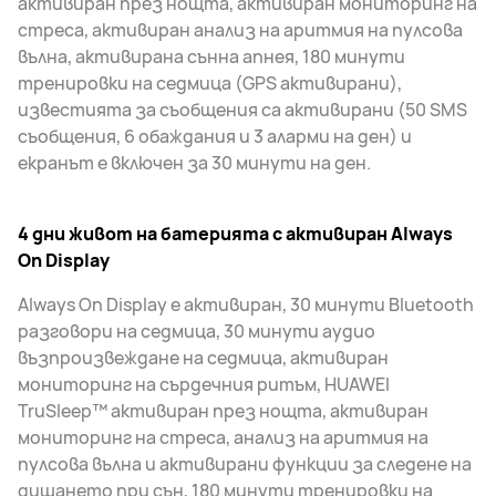
активиран през нощта, активиран мониторинг на
стреса, активиран анализ на аритмия на пулсова
вълна, активирана сънна апнея, 180 минути
тренировки на седмица (GPS активирани),
известията за съобщения са активирани (50 SMS
съобщения, 6 обаждания и 3 аларми на ден) и
екранът е включен за 30 минути на ден.
4 дни живот на батерията с активиран Always
On Display
Always On Display е активиран, 30 минути Bluetooth
разговори на седмица, 30 минути аудио
възпроизвеждане на седмица, активиран
мониторинг на сърдечния ритъм, HUAWEI
TruSleep™ активиран през нощта, активиран
мониторинг на стреса, анализ на аритмия на
пулсова вълна и активирани функции за следене на
дишането при сън, 180 минути тренировки на