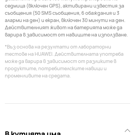
седмица (включен GPS), активирани известия за
съобщения (50 SMS съобщения, 6 обаждания и 3
аларми на ден) и екран, включен 30 минути на ден.
Действителният живот на батерията може да
варира в зависимост от навиците на използване.
*Въз основа на резултати от лабораторни
тестове на HUAWEI. Действителната употреба
може да варира в зависимост от разликите в
продуктите, потребителските навици и
променливите на средата.
В кутията има