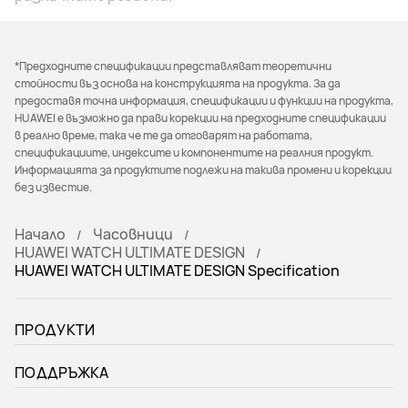
*Предходните спецификации представляват теоретични
стойности въз основа на конструкцията на продукта. За да
предоставя точна информация, спецификации и функции на продукта,
HUAWEI е възможно да прави корекции на предходните спецификации
в реално време, така че те да отговарят на работата,
спецификациите, индексите и компонентите на реалния продукт.
Информацията за продуктите подлежи на такива промени и корекции
без известие.
Начало
Часовници
HUAWEI WATCH ULTIMATE DESIGN
HUAWEI WATCH ULTIMATE DESIGN Specification
ПРОДУКТИ
ПОДДРЪЖКА