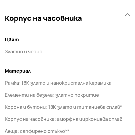
Корпус на часовника
Цвят
Златно и черно
Материал
Рамка: 18K злато и нанокристална керамика
Елементи на безела: златно покритие
Корона и бутони: 18K злато и титаниева сплав*
Корпус на часовника: аморфна циркониева сплав
Леща: сапфирено стъкло**