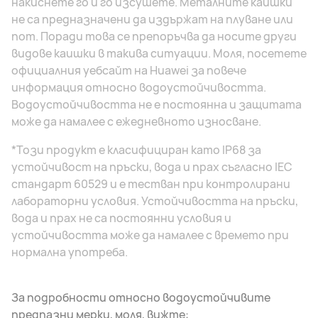
накиснете го и го изсушете. Металните каишки
не са предназначени да издържат на плуване или
пот. Поради това се препоръчва да носите други
видове каишки в такива ситуации. Моля, посетете
официалния уебсайт на Huawei за повече
информация относно водоустойчивостта.
Водоустойчивостта не е постоянна и защитата
може да намалее с ежедневното износване.
*Този продукт е класифициран като IP68 за
устойчивост на пръски, вода и прах съгласно IEC
стандарт 60529 и е тестван при контролирани
лабораторни условия. Устойчивостта на пръски,
вода и прах не са постоянни условия и
устойчивостта може да намалее с времето при
нормална употреба.
За подробности относно водоустойчивите
предпазни мерки, моля, вижте: