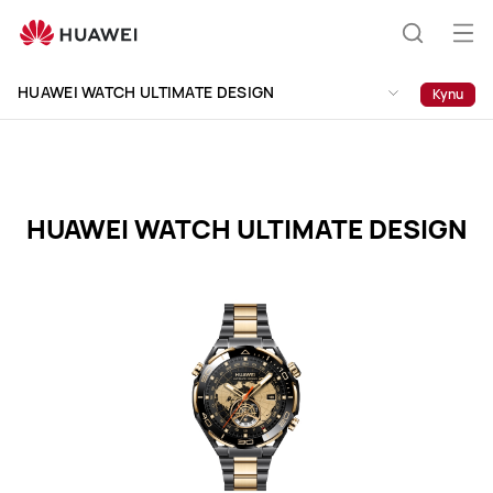
HUAWEI
WATCH
От
Търсен
ULTIMATE
на
DESIGN
HUAWEI WATCH ULTIMATE DESIGN
Купи
ме
Specification
HUAWEI WATCH ULTIMATE DESIGN