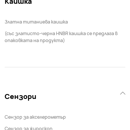
Каишка
Златна титаниева каишка
(със златисто-черна HNBR каишка се предлага в
опаковката на продукта)
Сензори
Сензор за акселерометър
Сензор за жироскоп