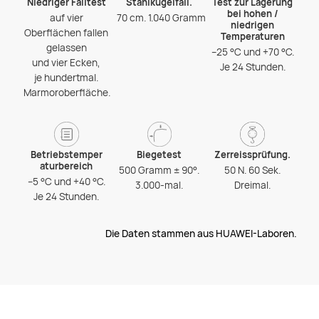
Niedriger Falltest
Stahlkugelfall.
Test zur Lagerung
bei hohen /
auf vier
70 cm. 1.040 Gramm
niedrigen
Oberflächen fallen
Temperaturen
gelassen
–25 °C und +70 °C.
und vier Ecken,
Je 24 Stunden.
je hundertmal.
Marmoroberfläche.
Betriebstemper
Biegetest
Zerreissprüfung.
aturbereich
500 Gramm ± 90°.
50 N. 60 Sek.
–5 °C und +40 °C.
3.000-mal.
Dreimal.
Je 24 Stunden.
Die Daten stammen aus HUAWEI-Laboren.