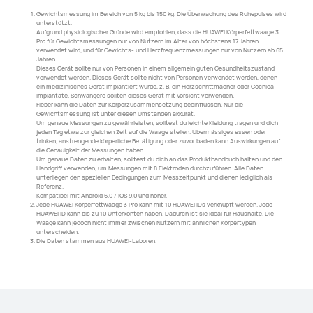
1.
Gewichtsmessung im Bereich von 5 kg bis 150 kg. Die Überwachung des Ruhepulses wird
unterstützt.
Aufgrund physiologischer Gründe wird empfohlen, dass die HUAWEI Körperfettwaage 3
Pro für Gewichtsmessungen nur von Nutzern im Alter von höchstens 17 Jahren
verwendet wird, und für Gewichts- und Herzfrequenzmessungen nur von Nutzern ab 65
Jahren.
Dieses Gerät sollte nur von Personen in einem allgemein guten Gesundheitszustand
verwendet werden. Dieses Gerät sollte nicht von Personen verwendet werden, denen
ein medizinisches Gerät implantiert wurde, z. B. ein Herzschrittmacher oder Cochlea-
Implantate. Schwangere sollten dieses Gerät mit Vorsicht verwenden.
Fieber kann die Daten zur Körperzusammensetzung beeinflussen. Nur die
Gewichtsmessung ist unter diesen Umständen akkurat.
Um genaue Messungen zu gewährleisten, solltest du leichte Kleidung tragen und dich
jeden Tag etwa zur gleichen Zeit auf die Waage stellen. Übermässiges essen oder
trinken, anstrengende körperliche Betätigung oder zuvor baden kann Auswirkungen auf
die Genauigkeit der Messungen haben.
Um genaue Daten zu erhalten, solltest du dich an das Produkthandbuch halten und den
Handgriff verwenden, um Messungen mit 8 Elektroden durchzuführen. Alle Daten
unterliegen den speziellen Bedingungen zum Messzeitpunkt und dienen lediglich als
Referenz.
Kompatibel mit Android 6.0 / iOS 9.0 und höher.
2.
Jede HUAWEI Körperfettwaage 3 Pro kann mit 10 HUAWEI IDs verknüpft werden. Jede
HUAWEI ID kann bis zu 10 Unterkonten haben. Dadurch ist sie ideal für Haushalte. Die
Waage kann jedoch nicht immer zwischen Nutzern mit ähnlichen Körpertypen
unterscheiden.
3.
Die Daten stammen aus HUAWEI-Laboren.