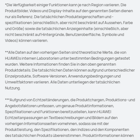
*Die Verfügbarkeit einiger Funktionen kann je nach Region variieren. Die
Produktbilder, Videos und Display-Inhalte auf den genannten Seiten dienen
nur als Referenz. Die tatsächlichen Produkteigenschaften und -
spezifikationen (einschließlich, aber nicht beschränkt auf Aussehen, Farbe
und Größe) sowie die tatsächlichen Anzeigeinhalte (einschließlich, aber
nicht beschränkt auf Hintergründe, Benutzeroberfläche, Symbole und
Videos) können variieren.
**Alle Daten auf den vorherigen Seiten sind theoretische Werte, die von
HUAWEIs internen Laboratorien unter bestimmten Bedingungen getestet
wurden. Weitere Informationen finden Sie in den oben genannten
Produktdetails. Die tatsächlichen Daten können aufgrund unterschiedlicher
Einzelprodukte, Software-Versionen, Anwendungsbedingungen und
Umweltfaktoren variieren. Alle Daten unterliegen der tatsächlichen
Nutzung.
***Aufgrund von Echtzeitänderungen, die Produktchargen, Produktions- und
Angebotsfaktoren umfassen, um genaue Produktinformationen,
Spezifikationen und Funktionen bereitzustellen, kann HUAWEI
Echtzeitanpassungen an Textbeschreibungen und Bildern auf den
vorherigen Informationsseiten vornehmen, sodass sie mit der
Produktleistung, den Spezifikationen, den Indizes und den Komponenten
des tatsächlichen Produkts übereinstimmen. Produktinformationen können