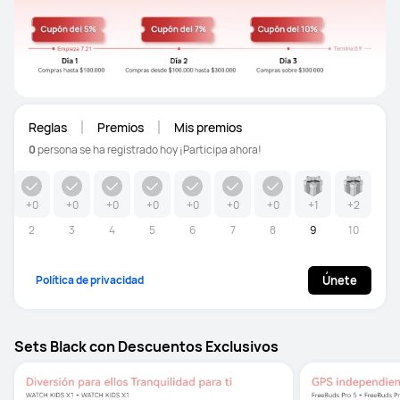
Reglas
Premios
Mis premios
0
persona se ha registrado hoy
¡Participa ahora!
+0
+0
+0
+0
+0
+0
+0
+1
+2
2
3
4
5
6
7
8
9
10
Política de privacidad
Únete
Sets Black con Descuentos Exclusivos