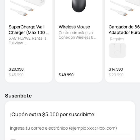
SuperCharge Wall 
Wireless Mouse 
Cargador de 66
Charger (Max 100 
Adaptador Eur
Control sin esfuerzo | 
Conexión Wireless & 
W
5,45" HUAWEI Pantalla 
Regalos
bluetooth | Se desliza 
FullView | 
sobre vidrio
Almacenamiento de 32 
GB | Gran batería de 
3.020 mAh
$ 29.990
$ 14.990
$ 43.990
$ 49.990
$ 29.990
Suscríbete
¡Cupón extra $5.000 por suscribirte!
Ingresa tu correo electrónico (ejemplo xxx @xxx.com)