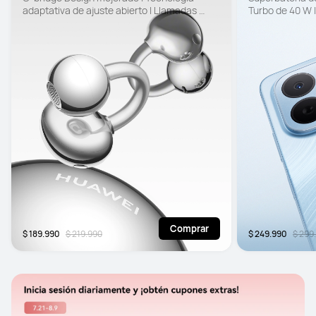
adaptativa de ajuste abierto | Llamadas 
Turbo de 40 W |
claras
certificación SG
EyeEase de 6.
Comprar
$ 189.990
$ 219.990
$ 249.990
$ 299