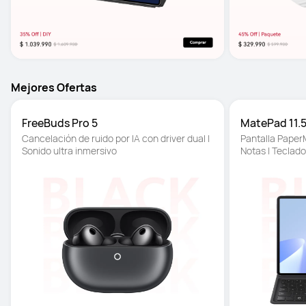
Mejores Ofertas
FreeBuds Pro 5
MatePad 11.5
Cancelación de ruido por IA con driver dual | 
Pantalla PaperM
Sonido ultra inmersivo
Notas | Teclad