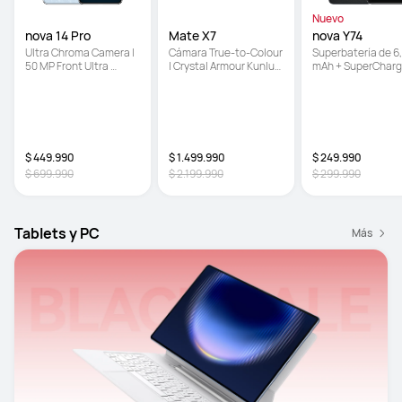
Nuevo
nova 14 Pro
Mate X7
nova Y74
Ultra Chroma Camera | 
Cámara True-to-Colour  
Superbatería de 6,
50 MP Front Ultra 
| Crystal Armour Kunlun 
mAh + SuperCharg
Portrait Dual Camera | 
Glass ultra resistente | 
Turbo de 40 W | 
AI Retouch
Gran batería de 5,600 
Resistente a caída
mAh
con certificación 
de 5 estrellas | Pan
EyeEase de 6.67 
pulgadas
$ 449.990
$ 1.499.990
$ 249.990
$ 699.990
$ 2.199.990
$ 299.990
Tablets y PC
Más