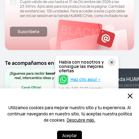
Cupón válido de uso hasta el 31 de Diciembre del 2026 a las
23:59 hrs. Aplicable para los productos de la página. Cantidad
de existencias: 100 unidades. Para acceder a este cupón debe
ser iniciar sesión en la tienda HUAWEI Chile, como invitado no se
Términos y
debe ser acceder a la venta. Consultar a
opciones
para mayor información.
Suscríbete
Puedes darte de baja en cualquier momento haciendo clic en el
enlace "Cancelar suscripción" en la parte inferior del correo
electrónico recibido o He leído y acepto el documento
Publicidad y Finalidades adicionales.
Me gustaría recibir contenidos de marketing personalizado. Si
Habla con nosotros y
Te acompañamos en cada paso
enlace
desea desactivar esta función, haga clic en el siguiente
consigue las mejores
aquí
ofertas
Tienda HUA
Haz clic aquí >
En línea, pero inm
Lun–Vie, 9:00–22:00 (excepto
festivos)
Utilizamos cookies para mejorar nuestro sitio y tu experiencia. Al
continuar navegando en nuestro sitio, tú aceptas nuestra política
de cookies.
Descubre más.
Aceptar