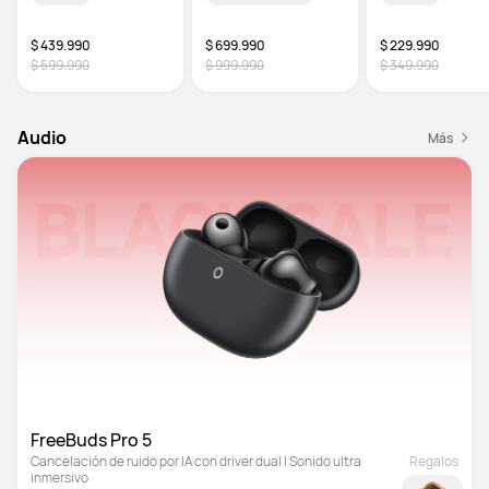
$ 439.990
$ 699.990
$ 229.990
$ 599.990
$ 999.990
$ 349.990
Audio
Más
FreeBuds Pro 5
Cancelación de ruido por IA con driver dual | Sonido ultra 
Regalos
inmersivo