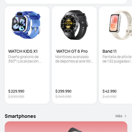
WATCH KIDS X1
 WATCH GT 6 Pro
Band 11
Diseño giratorio de 
Monitoreo avanzado 
Pantalla de alto bri
360° | Localización 
de deportes al aire libre 
de 1.62 pulgadas | 
precisa | Cámaras 
| Potenciómetro de 
Monitoreo mejorad
delantera y trasera
muñeca para ciclismo | 
del sueño | 
Batería de hasta 21 días
Ultradelgada y có
de usar
$ 229.990
$ 299.990
$ 42.990
$ 299.990
$ 349.990
$ 49.990
Smartphones
Más