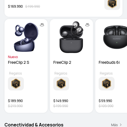
$ 169.990
$ 199.990
Nuevo
FreeClip 2 S
FreeClip 2
Freebuds 6i
Regalos
Regalos
Regalos
$ 189.990
$ 149.990
$ 59.990
$ 219.990
$ 199.990
$ 109.990
Conectividad & Accesorios
Más