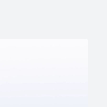
eArc
129.990
mprar