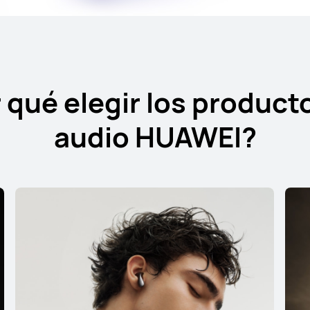
Conoce más
Co
 qué elegir los product
audio HUAWEI?
HUAWEI FreeBuds SE 4 ANC