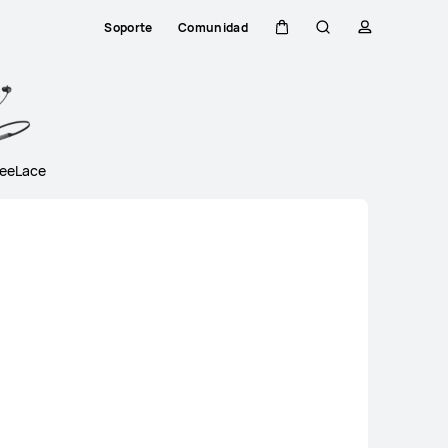
Soporte
Comunidad
Carrito
Búsqueda
perfil
Close
reeLace