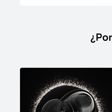
¿Por
HUAWEI FreeBuds 7i