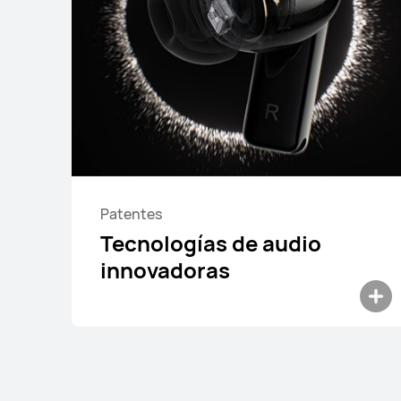
Desde $ 89.990
$ 109.990
Conoce más
Comprar
Patentes
Tecnologías de audio
innovadoras
HUAWEI FreeBuds 6i
Desde $ 59.990
$ 109.990
Conoce más
Comprar