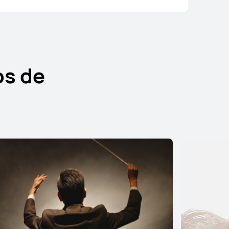
mprar
os de
HUAWEI FreeBuds 6