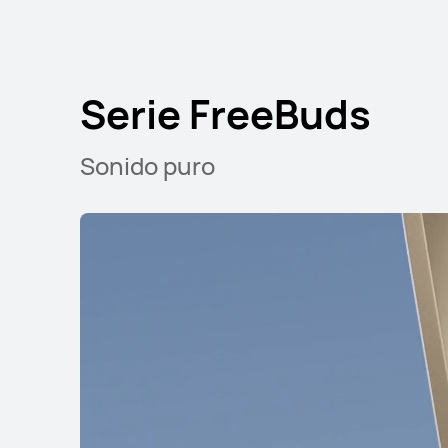
Serie FreeBuds
Serie FreeClip
Sonido puro