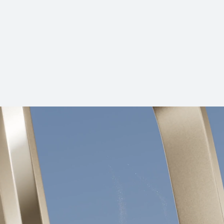
NUEVO
HUAWEI FreeC
Desde $ 189.990
$ 