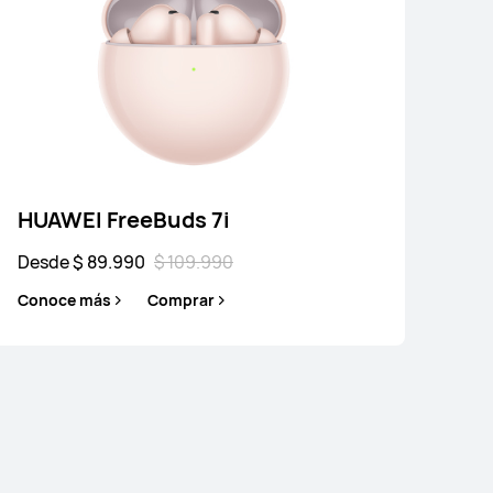
WEI FreeClip
$ 129.990
$ 199.990
e más
Comprar
HUAWEI FreeBuds 7i
Desde $ 89.990
$ 109.990
Conoce más
Comprar