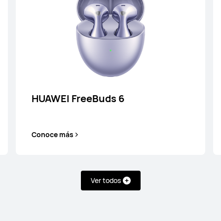
lip 2
HUA
199.990
Desde 
mprar
Conoc
HUAWEI FreeBuds 6
Conoce más
Ver todos