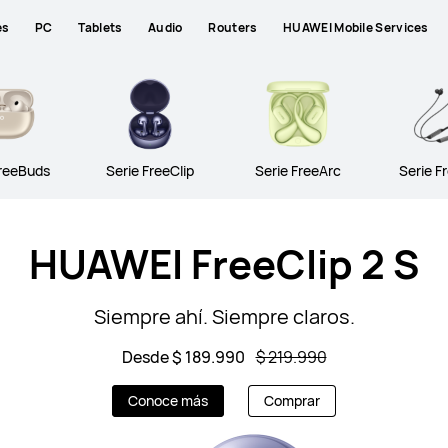
es
PC
Tablets
Audio
Routers
HUAWEI Mobile Services
FreeBuds
Serie FreeClip
Serie FreeArc
Serie F
HUAWEI FreeClip 2 S
Siempre ahí. Siempre claros.
Desde $ 189.990
$ 219.990
Conoce más
Comprar