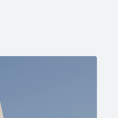
lip 2 S
219.990