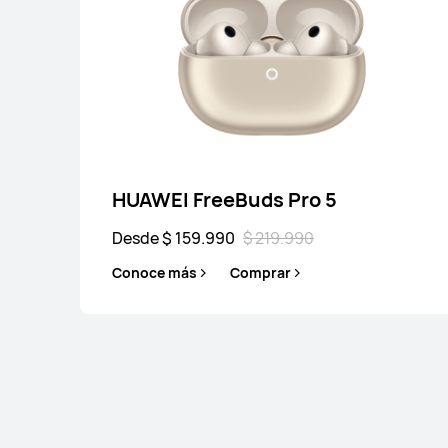
HUAWEI FreeC
Desde $ 149.990
$ 
Conoce más
Co
HUAWEI FreeBuds Pro 5
Desde $ 159.990
Serie FreeArc
$ 219.990
Conoce más
Comprar