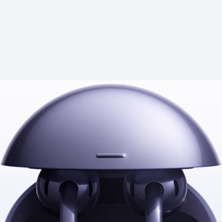
HUAWEI Fre
Desde $ 59.990
$ 
Conoce más
Co