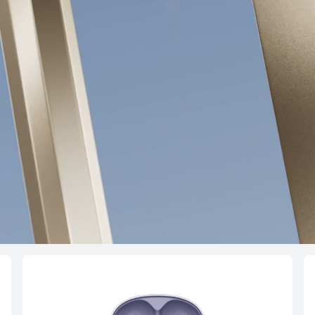
Conoce más
Co