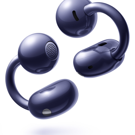
Clip
Serie FreeArc
Serie FreeLace
HUAWEI FreeBu
Desde $ 159.990
$ 