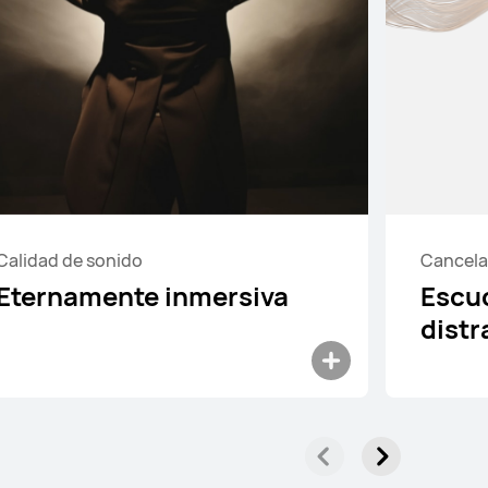
Conoce más
Calidad de sonido
Cancela
Eternamente inmersiva
Escu
distr
HUAWEI FreeBuds SE 2
Conoce más