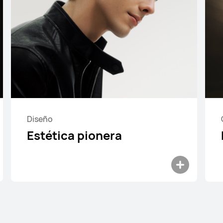
Desde $ 49.990
$ 59.990
Conoce más
Comprar
Diseño
Estética pionera
HUAWEI FreeBuds SE 3
Desde $ 39.990
$ 59.990
Conoce más
Comprar