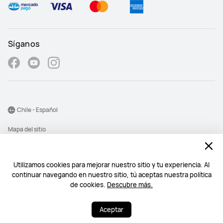
Síganos
Chile - Español
Mapa del sitio
Términos de uso
Declaración de privacidad
Utilizamos cookies para mejorar nuestro sitio y tu experiencia. Al
continuar navegando en nuestro sitio, tú aceptas nuestra política
Cookies
de cookies.
Descubre más.
©2026 Huawei Device Co., Ltd. Todos los derechos reservados.
Aceptar