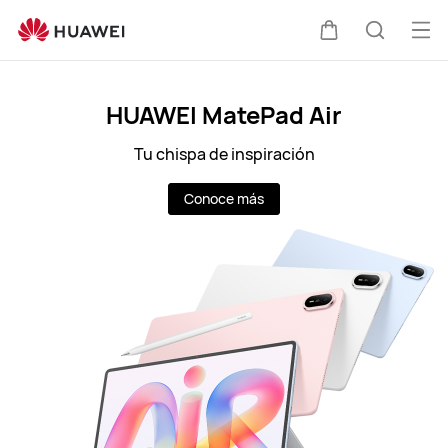
CL
Abri
Carrito
Búsque
me
Clo
HUAWEI MatePad Air
Tu chispa de inspiración
Conoce más