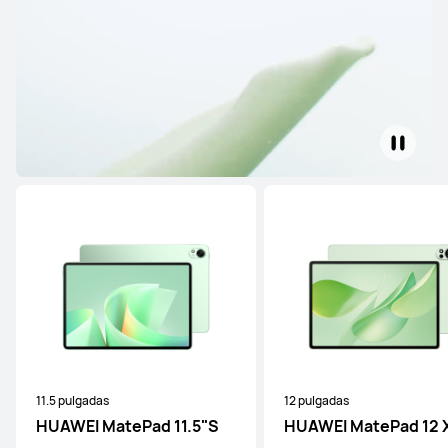
13.2 pulgadas
HUAWEI MatePad Pro Max
Desde $ 999.990
$ 1.499.990
Conoce más
Comprar
12.2 pulgadas
HUAWEI MatePad Pro
Desde $ 699.990
$ 999.990
Conoce más
Comprar
11.5 pulgadas
12 pulgadas
HUAWEI MatePad 11.5"S
HUAWEI MatePad 12 