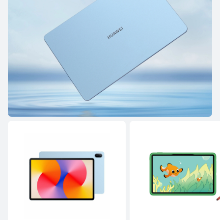
HUAWEI MatePad Air
Conoce más
HUAWEI MatePad Series
11.5 pulgadas
HUAWEI MatePad 11.5"S
Desde $ 439.990
$ 599.990
Conoce más
Comprar