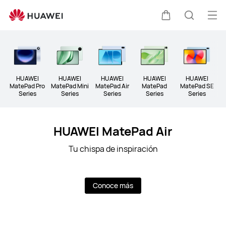
Tablets
Abri
Carrito
Búsque
me
Clo
HUAWEI
HUAWEI
HUAWEI
HUAWEI
HUAWEI
MatePad Pro
MatePad Mini
MatePad Air
MatePad
MatePad SE
Series
Series
Series
Series
Series
HUAWEI MatePad Air
Tu chispa de inspiración
Conoce más