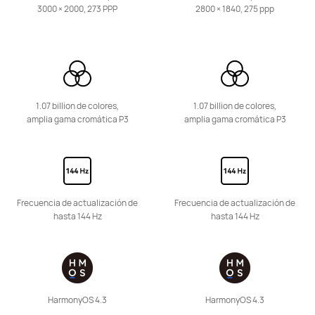
3000 × 2000, 273 PPP
2800 × 1840, 275 ppp
1.07 billion de colores,
1.07 billion de colores,
amplia gama cromática P3
amplia gama cromática P3
Frecuencia de actualización de
Frecuencia de actualización de
hasta
144 Hz
hasta
144 Hz
HarmonyOS 4.3
HarmonyOS 4.3