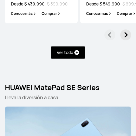
Desde $ 439.990
$ 599.990
Desde $ 549.990
$ 699
HUAWEI MatePad Mini Series
Conoce más
Comprar
Conoce más
Comprar
8.8 pulgadas
HUAWEI MatePad Mini
Desde $ 499.990
$ 799.990
Ver todo
Conoce más
Comprar
HUAWEI MatePad SE Series
Lleva la diversión a casa
HUAWEI MatePad Air Series
NUEVO
12 pulgadas