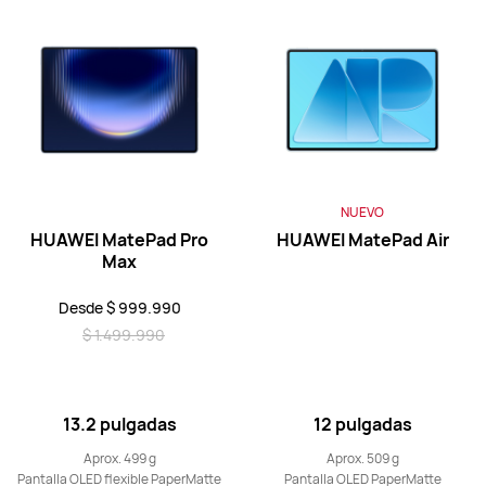
HUAWEI MatePad SE Series
11 pulgadas
HUAWEI MatePad SE
Desde $ 239.990
$ 289.990
NUEVO
Conoce más
Comprar
HUAWEI MatePad Pro
HUAWEI MatePad Air
Max
Desde $ 999.990
$ 1.499.990
11 pulgadas
HUAWEI MatePad SE Kids Edition
13.2 pulgadas
12 pulgadas
Conoce más
Aprox. 499 g
Aprox. 509 g
Pantalla OLED flexible PaperMatte
Pantalla OLED PaperMatte