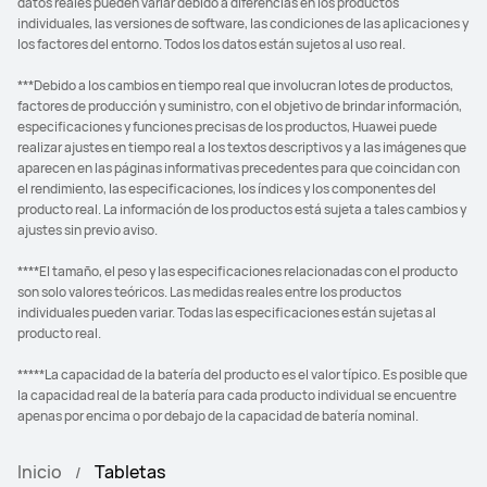
datos reales pueden variar debido a diferencias en los productos
individuales, las versiones de software, las condiciones de las aplicaciones y
los factores del entorno. Todos los datos están sujetos al uso real.
***Debido a los cambios en tiempo real que involucran lotes de productos,
factores de producción y suministro, con el objetivo de brindar información,
especificaciones y funciones precisas de los productos, Huawei puede
realizar ajustes en tiempo real a los textos descriptivos y a las imágenes que
aparecen en las páginas informativas precedentes para que coincidan con
el rendimiento, las especificaciones, los índices y los componentes del
producto real. La información de los productos está sujeta a tales cambios y
ajustes sin previo aviso.
****El tamaño, el peso y las especificaciones relacionadas con el producto
son solo valores teóricos. Las medidas reales entre los productos
individuales pueden variar. Todas las especificaciones están sujetas al
producto real.
*****La capacidad de la batería del producto es el valor típico. Es posible que
la capacidad real de la batería para cada producto individual se encuentre
apenas por encima o por debajo de la capacidad de batería nominal.
Inicio
Tabletas