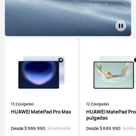
13.2 pulgadas
12.2 pulgadas
HUAWEI MatePad Pro Max
HUAWEI MatePad Pro
pulgadas
Desde $ 999.990
$ 1.499.990
Desde $ 699.990
$ 999