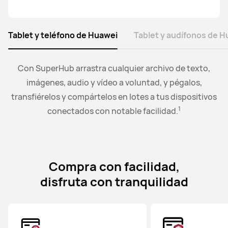
Tablet y teléfono de Huawei
Tablet y audífonos de 
Cuando los audifonos están conectados a dispositivos
Con SuperHub arrastra cualquier archivo de texto,
El modo Colaborar te permite arrastrar y soltar
2
3
imágenes, texto y documentos entre la PC y la tablet.
EMUI,
imágenes, audio y vídeo a voluntad, y pégalos,
puedes intercambiar el audio entre más de dos
transfiérelos y compártelos en lotes a tus dispositivos
dispositivos.
1
conectados con notable facilidad.
Compra con facilidad,
disfruta con tranquilidad