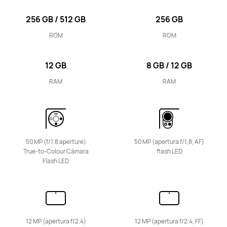
256 GB / 512 GB
256 GB
ROM
ROM
12 GB
8 GB / 12 GB
RAM
RAM
50 MP (f/1.8 aperture)
50 MP (apertura f/1,8, AF)
True-to-Colour Cámara
flash LED
Flash LED
12 MP (apertura f/2.4)
12 MP (apertura f/2.4, FF)