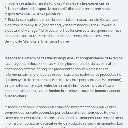
imágenes se adaptan a esta función. Prevalecerá la experiencia real.
2. La conexión multidispositivo sólo está disponible en determinados
dispositivos con EMUI 13 o posterior.
3. Esta función sólo es compatible con determinadas tablets Huawei que
ejecutan HarmonyOS 2 (o posterior), y determinadas PC de Huawei que
ejecutan PC Manager 11.1 (o posterior). La función estará disponible en más
modelos en el futuro. Para más información, ponte en contacto con el
Servicio de Atención al Cliente de Huawei.
*El acceso a determinadas funciones puede variar dependiendo de la región.
Las imágenes de los productos, videos y los contenidos de las pantallas
correspondientes a las páginas precedentes son solo para fines de
referencia. Las funciones y las especificaciones reales de los productos (lo
que incluye, a título meramente ilustrativo, el aspecto, el color y el tamaño),
así como los contenidos reales de las pantallas (lo que incluye, a título
meramente enunciativo, los fondos, la interfaz de usuario, íconos y videos)
pueden diferir.
**Todos los datos que aparecen en las páginas precedentes son valores
teóricos que han sido obtenidos por los laboratorios internos de Huawei a
través de pruebas realizadas en condiciones particulares. Para obtener más
información, consulte los detalles de los productos antes mencionados. Los