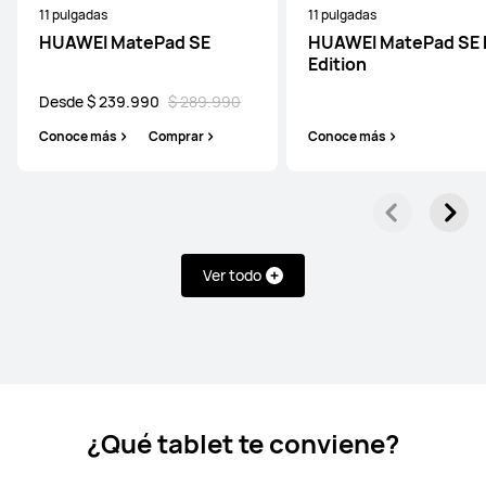
11 pulgadas
11 pulgadas
HUAWEI MatePad SE
HUAWEI MatePad SE 
12 pulgadas
Edition
HUAWEI MatePad 12 X
Desde $ 239.990
$ 289.990
Desde $ 549.990
$ 699.990
Conoce más
Comprar
Conoce más
Conoce más
Comprar
Ver todo
11.5 pulgadas
HUAWEI MatePad 11.5
Desde $ 229.990
$ 349.990
Conoce más
Comprar
¿Qué tablet te conviene?