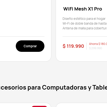
WiFi Mesh X1 Pro
Diseño estético para el hogar
Wi-Fi de doble banda de hasta
Antena de malla para cobertur
Ahorra
$ 180.
$ 119.990
Comprar
$ 299.990
cesorios para Computadoras y Tabl