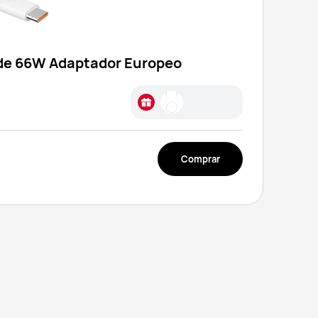
de 66W Adaptador Europeo
0
Comprar
HUAWEI 6A Data Cable
$ 0
USB Type-C to USB Type-
C（1.0 m）
$ 7.990