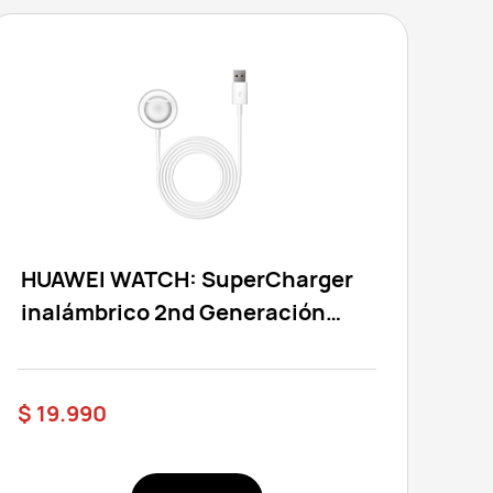
HUAWEI WATCH: SuperCharger
inalámbrico 2nd Generación
(Compatible con otras series de
relojes – Excepto Watch GT,
Watch GT2 y Watch GT2e)
$ 19.990