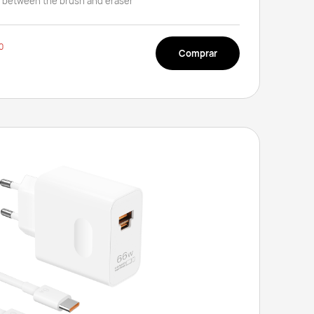
h between the brush and eraser
0
Comprar