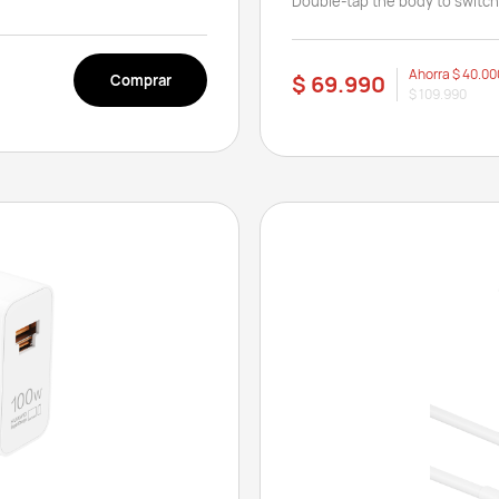
Double-tap the body to switc
Ahorra
$ 40.00
$ 69.990
Comprar
$ 109.990