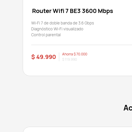
Router Wifi 7 BE3 3600 Mbps
Wi-Fi 7 de doble banda de 3.6 Gbps
Diagnóstico Wi-Fi visualizado
Control parental
Ahorra
$ 70.000
$ 49.990
$ 119.990
Ac