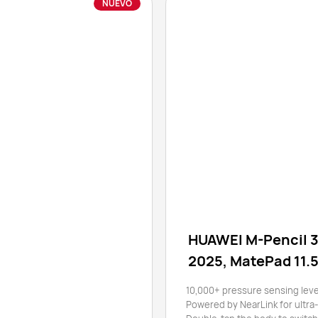
NUEVO
HUAWEI M-Pencil 3
2025, MatePad 11.
MatePad Pro 13.2
10,000+ pressure sensing leve
Powered by NearLink for ultra