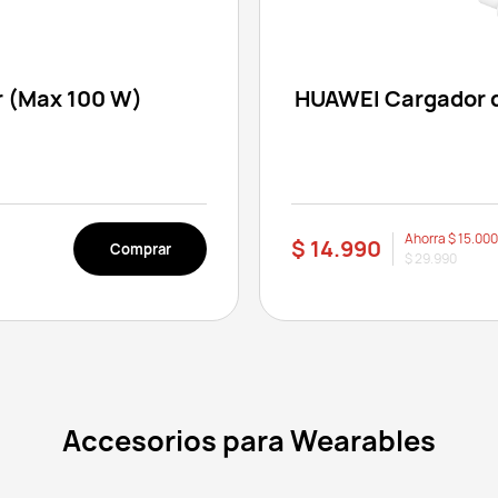
 (Max 100 W)
HUAWEI Cargador 
Ahorra
$ 15.00
$ 14.990
Comprar
$ 29.990
Regalos
Accesorios para Wearables