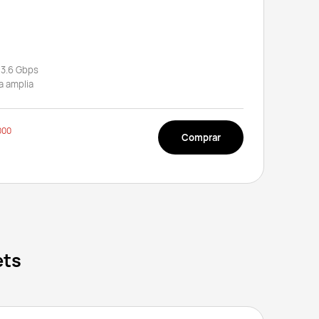
 3.6 Gbps
a amplia
000
Comprar
ets